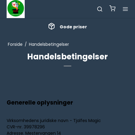
Gode priser
Forside
/
Handelsbetingelser
Handelsbetingelser
Generelle oplysninger
Virksomhedens juridiske navn - Tjalfes Magic
CVR-nr. 39978296
Adresse. Mestervangen 14