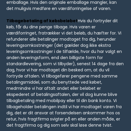
emballage. Hvis den originale emballage mangler, kan
det muligvis medføre en værdiforringelse af varen.
Tilbagebetaling af købsbeløbet
Hvis du fortryder dit
køb, får du dine penge tilbage. Hvis varen er
værdiforringet, fratrækker vi det beløb, du hæfter for. Vi
refunderer alle betalinger modtaget fra dig, herunder
leveringsomkostninger (det gælder dog ikke ekstra
leveringsomkostninger i de tilfælde, hvor du har valgt en
anden leveringsform, end den billigste form for
standardlevering, som vi tilbyder), senest 14 dage fra den
dag, hvor vi har modtaget din besked om, at du vil
fortryde aftalen. Vi tilbagefører pengene med samme
betalingsmiddel, som du benyttede ved købet,
medmindre vi har aftalt andet eller beløbet er
ekspederet af betalingsaftalen, der vil dog kunne blive
tilbagbetaling med mobilpay eller til din bank konto. Vi
tilbageholder betalingen indtil vi har modtaget varen fra
dig, det er dit ansvar at forsendelsen ankommer hos os
retur, hvis fragtfirma svigter på en eller anden måde, er
det fragtfirma og dig som selv skal løse denne tvist.