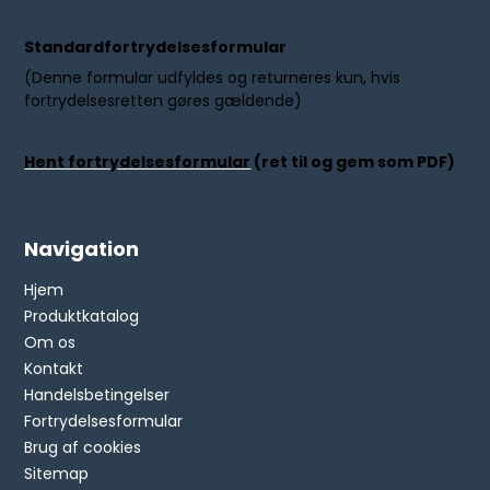
Standardfortrydelsesformular
(Denne formular udfyldes og returneres kun, hvis
fortrydelsesretten gøres gældende)
Hent fortrydelsesformular
(ret til og gem som PDF)
Navigation
Hjem
Produktkatalog
Om os
Kontakt
Handelsbetingelser
Fortrydelsesformular
Brug af cookies
Sitemap