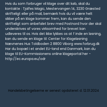
Hvis du som forbruger vil klage over dit køb, skal du
kontakte : Tjalfes Magic, Mestervangen 14, 3230 Græsted
skrifteligt eller på mail, bemærk hvis du vil være helt
sikker på en klage kommer frem, kan du sende den
skrifteligt som anbefalet brev med Postnord hvor der skal
underskrives af vores virksomhed for brevet kan
udleveres til os. Hvis det ikke lykkes os at f inde en løsning,
kan du sende en klage til: Center for Klageløsning
Nævnenes Hus Toldboden 2 8800 Viborg www.forbrug.dk
Har du bopæl i et andet EU-land end Danmark, kan du
klage til EU-Kommissionens online klageportal her -
http://ec.europa.eu/odr
Handelsbetingelserne er senest opdateret d. 12.01.2024