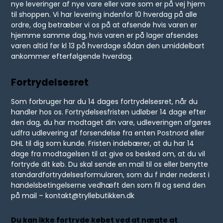
nye leveringer af nye vare eller vare som er på vej hjem
til shoppen. Vi har levering indenfor 10 hverdag på alle
ordre, dog betræber vi os på at afsende hvis varen er
hjemme samme dag, hvis varen er på lager afsendes
varen altid før kl 13 på hverdage sådan den umiddelbart
ankommer efterfølgende hverdag.
Fortrydelsesret
Som forbruger har du 14 dages fortrydelsesret, når du
handler hos os. Fortrydelsesfristen udløber 14 dage efter
den dag, du har modtaget din vare, udleveringen afgøres
udfra udlevering af forsendelse fra enten Postnord eller
DHL til dig som kunde. Fristen indebærer, at du har 14
dage fra modtagelsen til at give os besked om, at du vil
fortryde dit køb. Du skal sende en mail til os eller benytte
standardfortrydelsesformularen, som du f inder nederst i
handelsbetingelserne vedhæft den som fil og send den
på mail – kontakt@tryllebutikken.dk
Du kan ikke fortryde købet ved at nægte at