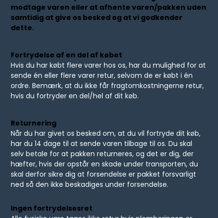
modtage varen eller at afhente varen/pakken uden
samtidig at give os besked og at vi godkender
dette.
Fortrydelse af en del af købet
Hvis du har købt flere varer hos os, har du mulighed for at
sende én eller flere varer retur, selvom de er købt i én
ordre. Bemærk, at du ikke får fragtomkostningerne retur,
hvis du fortryder en del/hel af dit køb.
Returnering
Når du har givet os besked om, at du vil fortryde dit køb,
har du 14 dage til at sende varen tilbage til os. Du skal
selv betale for at pakken returneres, og det er dig, der
hæfter, hvis der opstår en skade under transporten, du
skal derfor sikre dig at forsendelse er pakket forsvarligt
ned så den ikke beskadiges under forsendelse.
Ingen fortrydelsesret