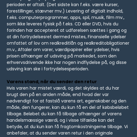
perioden er aftalt. (Det sidste kan f.eks. være kurser,
forestillinger, stævner mv.) Levering af digitalt indhold,
f.eks. computerprogrammer, apps, spil, musik, film mv.,
som ikke leveres fysisk på f.eks. CD eller DVD, hvis du
forinden har accepteret at udførelsen sættes i gang og
at din fortrydelsesret dermed mistes, Finansielle ydelser
omfattet af lov om realkreditlån og realkreditobligationer
m.v., Aftaler om varer, værdipapirer eller ydelser, hvis
prisen afhænger af udsving på markedet, som den
erhvervsdrivende ikke har nogen indflydelse på, og disse
udsving kan ske i fortrydelsesperioden.
Varens stand, når du sender den retur
Hvis varen har mistet værdi, og det skyldes at du har
brugt den på en anden måde, end hvad der var
nødvendigt for at fastslå varens art, egenskaber og den
måde, den fungerer, kan du kun få en del af købsbeløbet
tilbage. Beløbet du kan få tilbage afhænger af varens
handelsmæssige værdi, og i visse tilfælde kan det
betyde, at du kun kan få fragtomkostningerne tilbage. Vi
anbefaler, at du sender varen retur i den originale