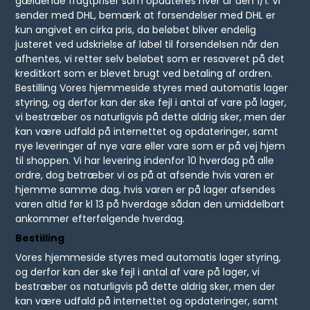
gældende fragtpriser som opdateres hver år den 1/1. Vi
sender med DHL, bemærk at forsendelser med DHL er
kun angivet en cirka pris, da beløbet bliver endelig
justeret ved udskrielse af label til forsendelsen når den
afhentes, vi retter selv beløbet som er resaveret på det
kreditkort som er blevet brugt ved betaling af ordren.
Bestilling Vores hjemmeside styres med automatis lager
styring, og derfor kan der ske fejl i antal af vare på lager,
vi bestræber os naturligvis på dette aldrig sker, men der
kan være udfald på internettet og opdateringer, samt
nye leveringer af nye vare eller vare som er på vej hjem
til shoppen. Vi har levering indenfor 10 hverdag på alle
ordre, dog betræber vi os på at afsende hvis varen er
hjemme samme dag, hvis varen er på lager afsendes
varen altid før kl 13 på hverdage sådan den umiddelbart
ankommer efterfølgende hverdag.
Bestilling
Vores hjemmeside styres med automatis lager styring,
og derfor kan der ske fejl i antal af vare på lager, vi
bestræber os naturligvis på dette aldrig sker, men der
kan være udfald på internettet og opdateringer, samt