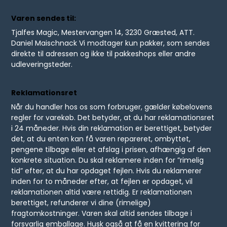
Varen sendes til:
Tjalfes Magic, Mestervangen 14, 3230 Græsted, ATT.
Daniel Maischnack Vi modtager kun pakker, som sendes
direkte til adressen og ikke til pakkeshops eller andre
udleveringsteder.
Reklamationsret
Når du handler hos os som forbruger, gælder købelovens
regler for varekøb. Det betyder, at du har reklamationsret
i 24 måneder. Hvis din reklamation er berettiget, betyder
det, at du enten kan få varen repareret, ombyttet,
pengene tilbage eller et afslag i prisen, afhængig af den
konkrete situation. Du skal reklamere inden for ”rimelig
tid” efter, at du har opdaget fejlen. Hvis du reklamerer
inden for to måneder efter, at fejlen er opdaget, vil
reklamationen altid være rettidig. Er reklamationen
berettiget, refunderer vi dine (rimelige)
fragtomkostninger. Varen skal altid sendes tilbage i
forsvarlig emballage. Husk også at få en kvittering for