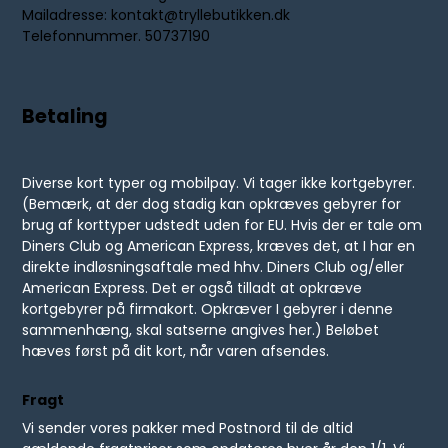
Mailadresse: kontakt@tryllebutikken.dk
Telefonnummer. 50737190
Betaling
Diverse kort typer og mobilpay. Vi tager ikke kortgebyrer.
(Bemærk, at der dog stadig kan opkræves gebyrer for
brug af korttyper udstedt uden for EU. Hvis der er tale om
Diners Club og American Express, kræves det, at I har en
direkte indløsningsaftale med hhv. Diners Club og/eller
American Express. Det er også tilladt at opkræve
kortgebyrer på firmakort. Opkræver I gebyrer i denne
sammenhæng, skal satserne angives her.) Beløbet
hæves først på dit kort, når varen afsendes.
Fragt
Vi sender vores pakker med Postnord til de altid