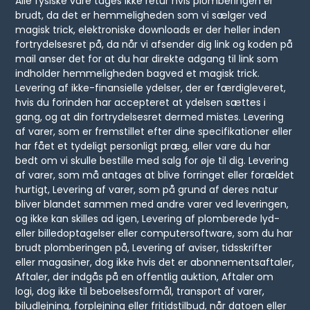
Alle fysiske vare tages ikke retur hvis plomberingen er
brudt, da det er hemmeligheden som vi sælger ved
magisk trick, elektroniske downloads er der heller inden
fortrydelsesret på, da når vi afsender dig link og koden på
mail anser det for at du har direkte adgang til link som
indholder hemmeligheden bagved et magisk trick.
Levering af ikke-finansielle ydelser, der er færdigleveret,
hvis du forinden har accepteret at ydelsen sættes i
gang, og at din fortrydelsesret dermed mistes. Levering
af varer, som er fremstillet efter dine specifikationer eller
har fået et tydeligt personligt præg, eller vare du har
bedt om vi skulle bestille med salg for øje til dig. Levering
af varer, som må antages at blive forringet eller forældet
hurtigt, Levering af varer, som på grund af deres natur
bliver blandet sammen med andre varer ved leveringen,
og ikke kan skilles ad igen, Levering af plomberede lyd-
eller billedoptagelser eller computersoftware, som du har
brudt plomberingen på, Levering af aviser, tidsskrifter
eller magasiner, dog ikke hvis det er abonnementsaftaler,
Aftaler, der indgås på en offentlig auktion, Aftaler om
logi, dog ikke til beboelsesformål, transport af varer,
biludlejning, forplejning eller fritidstilbud, når datoen eller