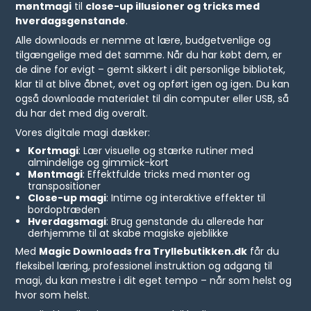
møntmagi
til
close-up illusioner og tricks med
hverdagsgenstande
.
Alle downloads er nemme at lære, budgetvenlige og
tilgængelige med det samme. Når du har købt dem, er
de dine for evigt – gemt sikkert i dit personlige bibliotek,
klar til at blive åbnet, øvet og opført igen og igen. Du kan
også downloade materialet til din computer eller USB, så
du har det med dig overalt.
Vores digitale magi dækker:
Kortmagi
: Lær visuelle og stærke rutiner med
almindelige og gimmick-kort
Møntmagi
: Effektfulde tricks med mønter og
transpositioner
Close-up magi
: Intime og interaktive effekter til
bordoptræden
Hverdagsmagi
: Brug genstande du allerede har
derhjemme til at skabe magiske øjeblikke
Med
Magic Downloads fra Tryllebutikken.dk
får du
fleksibel læring, professionel instruktion og adgang til
magi, du kan mestre i dit eget tempo – når som helst og
hvor som helst.