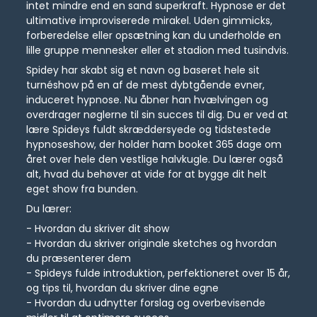
intet mindre end en sand superkraft. Hypnose er det
ultimative improviserede mirakel. Uden gimmicks,
forberedelse eller opsætning kan du underholde en
lille gruppe mennesker eller et stadion med tusindvis.
Spidey har skabt sig et navn og baseret hele sit
turnéshow på en af ​​de mest dybtgående evner,
induceret hypnose. Nu åbner han hvælvingen og
overdrager nøglerne til sin succes til dig. Du er ved at
lære Spideys fuldt skræddersyede og tidstestede
hypnoseshow, der holder ham booket 365 dage om
året over hele den vestlige halvkugle. Du lærer også
alt, hvad du behøver at vide for at bygge dit helt
eget show fra bunden.
Du lærer:
- Hvordan du skriver dit show
- Hvordan du skriver originale sketches og hvordan
du præsenterer dem
- Spideys fulde introduktion, perfektioneret over 15 år,
og tips til, hvordan du skriver dine egne
- Hvordan du udnytter forslag og overbevisende