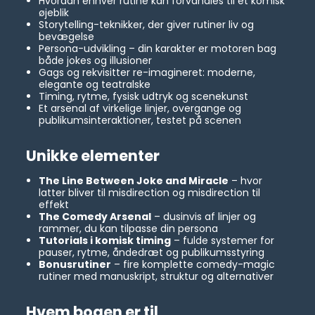
Hvordan enhver rutine kan forvandles til et komisk
øjeblik
Storytelling-teknikker, der giver rutiner liv og
bevægelse
Persona-udvikling – din karakter er motoren bag
både jokes og illusioner
Gags og rekvisitter re-imagineret: moderne,
elegante og teatralske
Timing, rytme, fysisk udtryk og scenekunst
Et arsenal af virkelige linjer, overgange og
publikumsinteraktioner, testet på scenen
Unikke elementer
The Line Between Joke and Miracle
– hvor
latter bliver til misdirection og misdirection til
effekt
The Comedy Arsenal
– dusinvis af linjer og
rammer, du kan tilpasse din persona
Tutorials i komisk timing
– fulde systemer for
pauser, rytme, åndedræt og publikumsstyring
Bonusrutiner
– fire komplette comedy-magic
rutiner med manuskript, struktur og alternativer
Hvem bogen er til