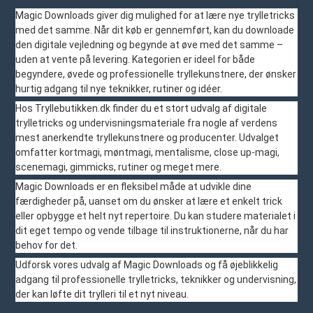
Magic Downloads giver dig mulighed for at lære nye trylletricks
med det samme. Når dit køb er gennemført, kan du downloade
den digitale vejledning og begynde at øve med det samme –
uden at vente på levering. Kategorien er ideel for både
begyndere, øvede og professionelle tryllekunstnere, der ønsker
hurtig adgang til nye teknikker, rutiner og idéer.
Hos Tryllebutikken.dk finder du et stort udvalg af digitale
trylletricks og undervisningsmateriale fra nogle af verdens
mest anerkendte tryllekunstnere og producenter. Udvalget
omfatter kortmagi, møntmagi, mentalisme, close up-magi,
scenemagi, gimmicks, rutiner og meget mere.
Magic Downloads er en fleksibel måde at udvikle dine
færdigheder på, uanset om du ønsker at lære et enkelt trick
eller opbygge et helt nyt repertoire. Du kan studere materialet i
dit eget tempo og vende tilbage til instruktionerne, når du har
behov for det.
Udforsk vores udvalg af Magic Downloads og få øjeblikkelig
adgang til professionelle trylletricks, teknikker og undervisning,
der kan løfte dit trylleri til et nyt niveau.