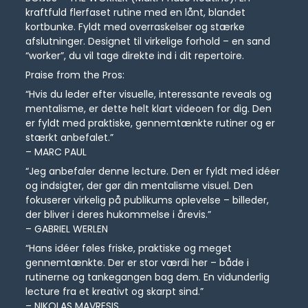
kraftfuld flerfaset rutine med en lånt, blandet
kortbunke. Fyldt med overraskelser og stærke
afslutninger. Designet til virkelige forhold – en sand
“worker”, du vil tage direkte ind i dit repertoire.
Praise from the Pros:
“Hvis du leder efter visuelle, interessante reveals og
mentalisme, er dette helt klart videoen for dig. Den
er fyldt med praktiske, gennemtænkte rutiner og er
stærkt anbefalet.”
– MARC PAUL
“Jeg anbefaler denne lecture. Den er fyldt med idéer
og indsigter, der gør din mentalisme visuel. Den
fokuserer virkelig på publikums oplevelse – billeder,
der bliver i deres hukommelse i årevis.”
– GABRIEL WERLEN
“Hans idéer føles friske, praktiske og meget
gennemtænkte. Der er stor værdi her – både i
rutinerne og tankegangen bag dem. En vidunderlig
lecture fra et kreativt og skarpt sind.”
– NIKOLAS MAVRESIS