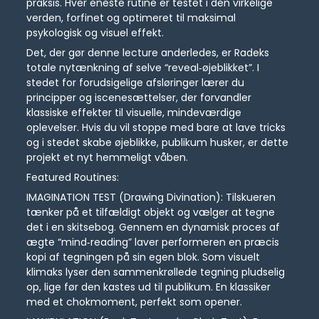
praksis. Hver eneste rutine er testet i den virkelige
verden, forfinet og optimeret til maksimal
psykologisk og visuel effekt.
Det, der gør denne lecture anderledes, er Radeks
totale nytænkning af selve “reveal‑øjeblikket”. I
stedet for forudsigelige afsløringer lærer du
principper og iscenesættelser, der forvandler
klassiske effekter til visuelle, mindeværdige
oplevelser. Hvis du vil stoppe med bare at lave tricks
og i stedet skabe øjeblikke, publikum husker, er dette
projekt et nyt hemmeligt våben.
Featured Routines:
IMAGINATION TEST (Drawing Divination): Tilskueren
tænker på et tilfældigt objekt og vælger at tegne
det i en skitsebog. Gennem en dynamisk proces af
ægte “mind‑reading” laver performeren en præcis
kopi af tegningen på sin egen blok. Som visuelt
klimaks lyser den sammenkrøllede tegning pludselig
op, lige før den kastes ud til publikum. En klassiker
med et chokmoment, perfekt som opener.