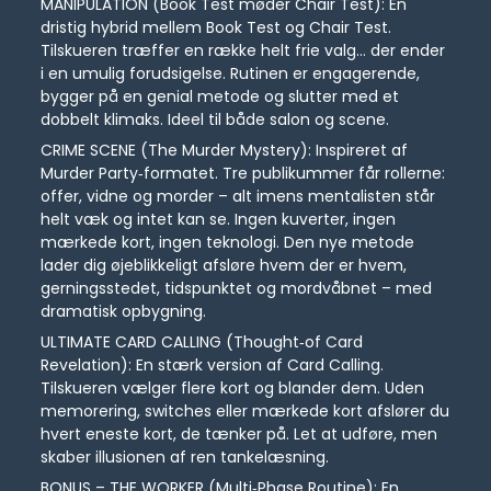
MANIPULATION (Book Test møder Chair Test): En
dristig hybrid mellem Book Test og Chair Test.
Tilskueren træffer en række helt frie valg… der ender
i en umulig forudsigelse. Rutinen er engagerende,
bygger på en genial metode og slutter med et
dobbelt klimaks. Ideel til både salon og scene.
CRIME SCENE (The Murder Mystery): Inspireret af
Murder Party‑formatet. Tre publikummer får rollerne:
offer, vidne og morder – alt imens mentalisten står
helt væk og intet kan se. Ingen kuverter, ingen
mærkede kort, ingen teknologi. Den nye metode
lader dig øjeblikkeligt afsløre hvem der er hvem,
gerningsstedet, tidspunktet og mordvåbnet – med
dramatisk opbygning.
ULTIMATE CARD CALLING (Thought‑of Card
Revelation): En stærk version af Card Calling.
Tilskueren vælger flere kort og blander dem. Uden
memorering, switches eller mærkede kort afslører du
hvert eneste kort, de tænker på. Let at udføre, men
skaber illusionen af ren tankelæsning.
BONUS – THE WORKER (Multi‑Phase Routine): En