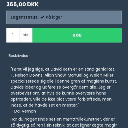
365,00 DKK
Lagerstatus:
På lager
KØB
stk.
Beskrivelse
"Først vil jeg sige, at David Roth er en sand genialitet.
T. Nelson Downs, Allan Shaw, Manuel og Welch Miller
specialiserede sig alle i denne gren af magiens kunst.
Davids idéer og udførelse overgår dem alle. Jeg er
overbevist om, at hvis de kunne overvære hans
optræden, ville de ikke blot være forbløffede, men
indse, at de havde set en mester."
– Dai Vernon
Har du nogensinde set en mønttryllekunstner, der er
så dygtig, så ren i sin teknik, at det ligner ægte magi?