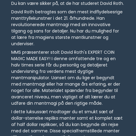
Du kan være sikker på, at de har studeret David Roth.
David Roth betragtes som den mest indflydelsesrige
mønttryllekunstner i det 21. århundrede. Han
revolutionerede møntmagi med sin innovative
tilgang og sans for detaljer. Nu har du mulighed for
at lære fra magiens største møntkunstner og
underviser.
MMS præsenterer stolt David Roth's EXPERT COIN
MAGIC MADE EASY! I denne omfattende tre og en
halv times serie får du personlig og detaljeret
undervisning fra verdens mest dygtige
møntmanipulator. Uanset om du lige er begyndt
med møntmagi eller har mange års erfaring, er der
noget for alle. Materialet spænder fra begynder til
avanceret niveau, men vigtigst af alt lærer du at
udføre din møntmagi på den rigtige måde.
I dette luksussæt modtager du et smukt sæt af
dollar-størrelse replika mønter samt et komplet sæt
af half dollar replikaer, så du kan begynde din rejse
med det samme. Disse specialfremstillede mønter