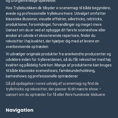
og uforglemmelige oplevelser.
Hos Tryllebutikken.dk tilbyder vi scenemagi til både begyndere,
øvede og professionelle tryllekunstnere. Udvalget omfatter
klassiske illusioner, visuelle effekter, silketricks, rebtricks,
produktioner, forsvindinger, forvandlinger og meget mere.
Uanset om du er ved at opbygge dit første sceneshow eller
ønsker at udvide et eksisterende repertoire, finder du
rekvisitter i høj kvalitet, der hjælper dig med at levere en
overbevisende optræden.
Vi udvælger originale produkter fra anerkendte producenter og
udviklere inden for trylleverdenen, så du får rekvisitter med høj
kvalitet og pålidelig funktion. Mange af produkterne kan bruges
til både klassiske sceneshows, familieunderholdning,
børneshows og professionelle optrædener.
Gå på opdagelse i vores udvalg af scenemagi og find de
trylletricks og rekvisitter, der passer til dit næste show –
uanset om du optræder for få eller flere hundrede tilskuere.
Navigation