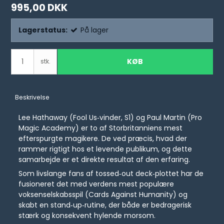
995,00 DKK
Lagerstatus:
På lager
KØB
stk.
Beskrivelse
Lee Hathaway (Fool Us‑vinder, S1) og Paul Martin (Pro
Magic Academy) er to af Storbritanniens mest
efterspurgte magikere. De ved præcis, hvad der
rammer rigtigt hos et levende publikum, og dette
samarbejde er et direkte resultat af den erfaring.
Som livslange fans af tossed‑out deck‑plottet har de
fusioneret det med verdens mest populære
voksenselskabsspil (Cards Against Humanity) og
skabt en stand‑up‑rutine, der både er bedragerisk
stærk og konsekvent hylende morsom.