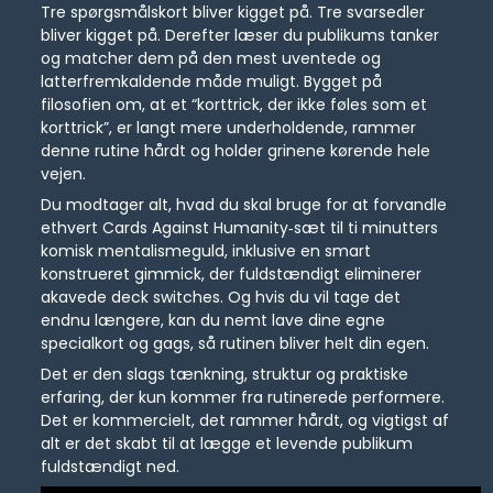
Tre spørgsmålskort bliver kigget på. Tre svarsedler
bliver kigget på. Derefter læser du publikums tanker
og matcher dem på den mest uventede og
latterfremkaldende måde muligt. Bygget på
filosofien om, at et “korttrick, der ikke føles som et
korttrick”, er langt mere underholdende, rammer
denne rutine hårdt og holder grinene kørende hele
vejen.
Du modtager alt, hvad du skal bruge for at forvandle
ethvert Cards Against Humanity‑sæt til ti minutters
komisk mentalismeguld, inklusive en smart
konstrueret gimmick, der fuldstændigt eliminerer
akavede deck switches. Og hvis du vil tage det
endnu længere, kan du nemt lave dine egne
specialkort og gags, så rutinen bliver helt din egen.
Det er den slags tænkning, struktur og praktiske
erfaring, der kun kommer fra rutinerede performere.
Det er kommercielt, det rammer hårdt, og vigtigst af
alt er det skabt til at lægge et levende publikum
fuldstændigt ned.