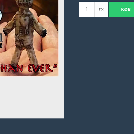
KØB
stk.