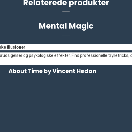
Relaterede produkter
Mental Magic
ke illusioner
udsigelser og psykologiske effekter. Find professionelle trylletricks,
About Time by Vincent Hedan