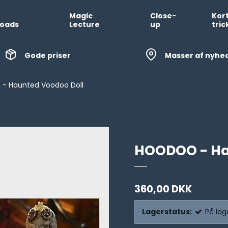
Magic
Close-
Kor
oads
Lecture
up
tric
Gode priser
Masser af nyhe
 Haunted Voodoo Doll
HOODOO - Ha
360,00 DKK
Lagerstatus:
På lag