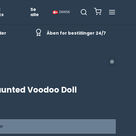
t
Se
DANSK
ks
alle
der
Åben for bestillinger 24/7
unted Voodoo Doll
er