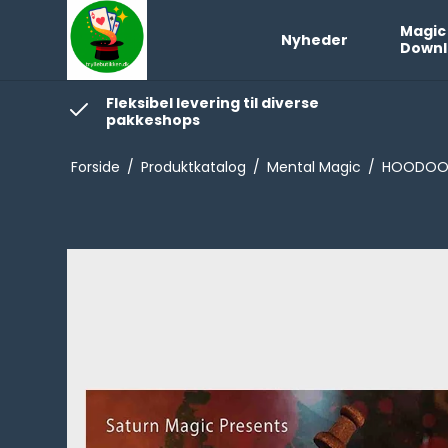
Magic
Nyheder
Downl
Fleksibel levering til diverse
pakkeshops
Forside
/
Produktkatalog
/
Mental Magic
/
HOODOO -