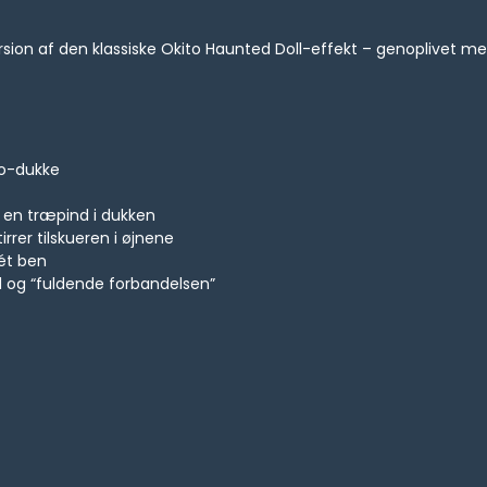
rsion af den klassiske Okito Haunted Doll-effekt – genoplivet me
oo-dukke
er en træpind i dukken
irrer tilskueren i øjnene
 ét ben
d og “fuldende forbandelsen”