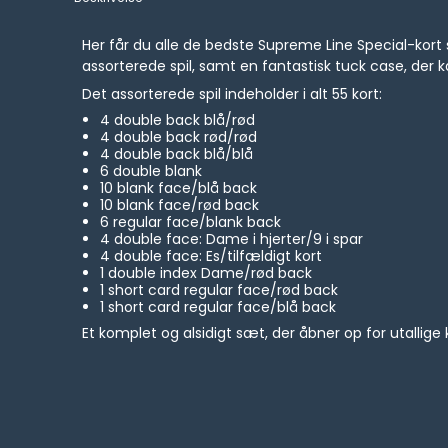
Her får du alle de bedste Supreme Line Special-kort sa
assorterede spil, samt en fantastisk tuck case, der kan
Det assorterede spil indeholder i alt 55 kort:
4 double back blå/rød
4 double back rød/rød
4 double back blå/blå
6 double blank
10 blank face/blå back
10 blank face/rød back
6 regular face/blank back
4 double face: Dame i hjerter/9 i spar
4 double face: Es/tilfældigt kort
1 double index Dame/rød back
1 short card regular face/rød back
1 short card regular face/blå back
Et komplet og alsidigt sæt, der åbner op for utallige k