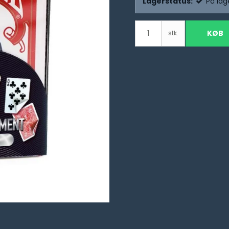
Lagerstatus:
På lag
KØB
stk.