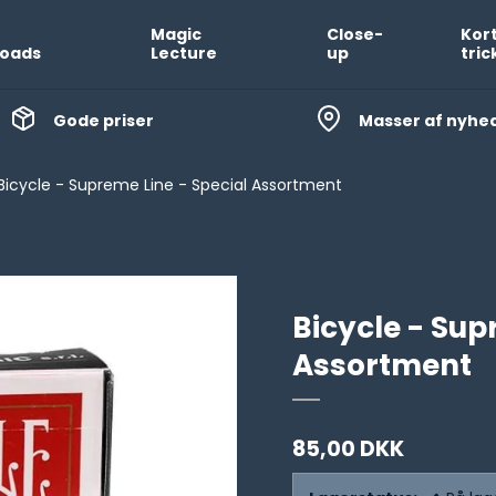
Magic
Close-
Kor
oads
Lecture
up
tric
Gode priser
Masser af nyhe
Bicycle - Supreme Line - Special Assortment
Bicycle - Sup
Assortment
85,00 DKK