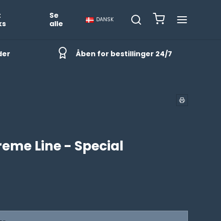
t
Se
DANSK
ks
alle
der
Åben for bestillinger 24/7
reme Line - Special