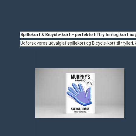
Spillekort & Bicycle-kort – perfekte til trylleri og kortma
Udforsk vores udvalg af spillekort og Bicycle-kort til trylleri