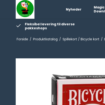
Magic
Nyheder
Downl
Fleksibel levering til diverse
pakkeshops
Forside
/
Produktkatalog
/
Spillekort / Bicycle kort
/