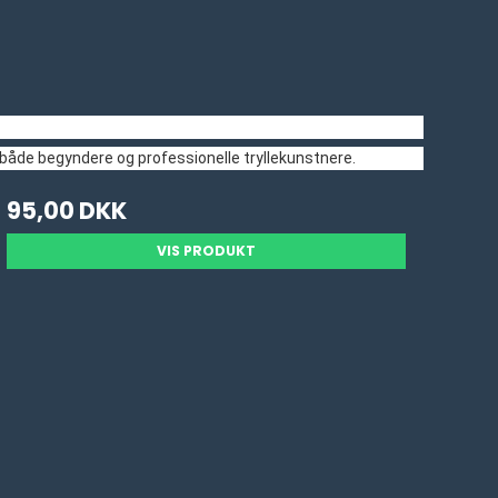
s af både begyndere og professionelle tryllekunstnere.
95,00 DKK
VIS PRODUKT