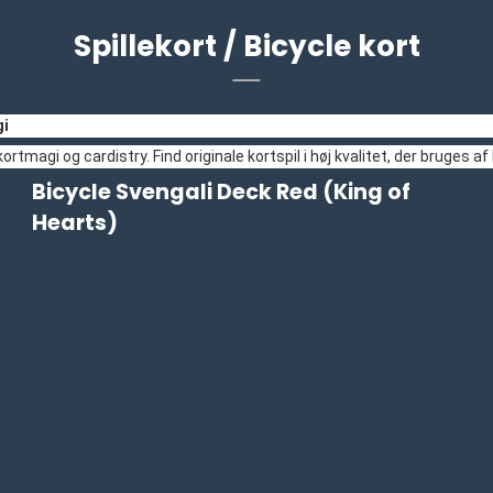
Spillekort / Bicycle kort
gi
, kortmagi og cardistry. Find originale kortspil i høj kvalitet, der bruge
Bicycle Svengali Deck Red (King of
Hearts)