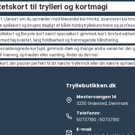
etskort til trylleri og kortmagi
unst. Uanset om du optræder med klassiske korttricks, avanceret kortmagi
e spillekort og bruges dagligt af både hobbytryllekunstnere og profess
pillekort og Bicycle-kort samt specialkort, gimmick-kort, limited editions
t med høj kvalitet, lang holdbarhed og fremragende håndtering.
pecialdesignede kortspil, gimmick-dæk og mange andre varianter, der g
il træning, optræden eller samling, finder du det her.
kort, der passer perfekt til dit næste trylletrick eller din næste optræd
Tryllebutikken.dk
Mestervangen 14
3230 Græsted, Denmark
Telefonnr.
50737190
50737190
/
E-mail