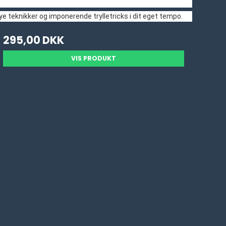
e teknikker og imponerende trylletricks i dit eget tempo.
295,00 DKK
VIS PRODUKT