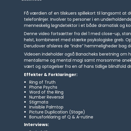
Få værdien af en tilskuers spillekort til langsomt at 
telefonlinjer. Involver to personer i en underholdende
menneskelig løgndetektor i et både dramatisk og 
Denne video fortsætter fra del 1 med close-up, st
helst, kombineret med stærke psykologiske greb. Op
Derudover afsløres de “indre” hemmeligheder bag de
Videoen indeholder også Banacheks beretning om han
mentalisme og mental magi samt morsomme anekdote
vært og optagelser fra en af hans tidlige blindfold dr
Effekter & Forklaringer:
Ring of Truth
Phone Psychs
Word of the Ring
Number Reversal
Stigmata
Invisible Palmtop
Picture Duplication (Stage)
Bonusforklaring af Q & A-rutine
Interviews: