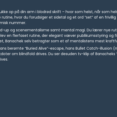
dukke op på din arm i blodrød skrift – hvor som helst, når som hels
 rutine, hvor du forudsiger et sidetal og et ord “set” af en frivil
komisk nummer.
and-up og scenementalisme samt mental magi. Du lærer nye ruti
lev en flerfaset rutine, der elegant væver publikumsstyring og 
t, Banachek selv betragter som et af mentalistens mest kraftf
s berømte “Buried Alive”-escape, hans Bullet Catch-illusion (nu
r om blindfold drives. Du ser desuden tv-klip af Banacheks “
ives.