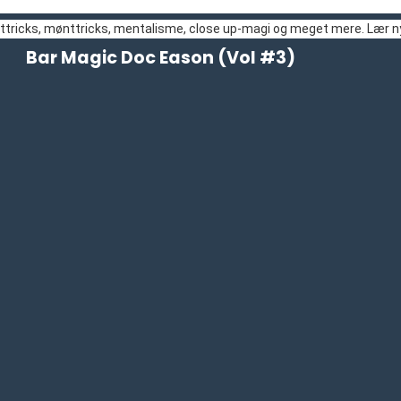
rttricks, mønttricks, mentalisme, close up-magi og meget mere. Lær ny
Bar Magic Doc Eason (Vol #3)