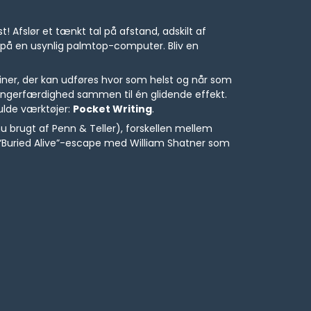
t! Afslør et tænkt tal på afstand, adskilt af
lig på en usynlig palmtop-computer. Bliv en
ner, der kan udføres hvor som helst og når som
fingerfærdighed sammen til én glidende effekt.
ulde værktøjer:
Pocket Writing
.
 brugt af Penn & Teller), forskellen mellem
Buried Alive”-escape med William Shatner som