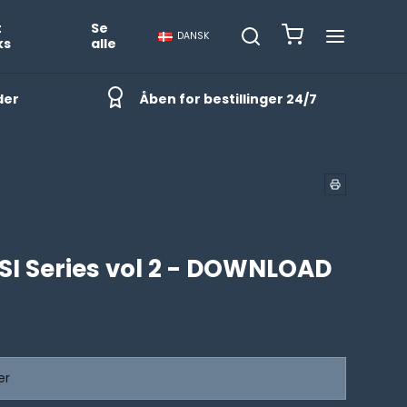
t
Se
DANSK
ks
alle
der
Åben for bestillinger 24/7
SI Series vol 2 - DOWNLOAD
er