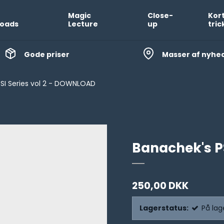
Magic
Close-
Kor
oads
Lecture
up
tric
Gode priser
Masser af nyhe
SI Series vol 2 - DOWNLOAD
Banachek's P
250,00 DKK
Lagerstatus:
På lag