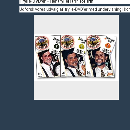
Trylle-DVD'er – lær trylleri trin for trin
Udforsk vores udvalg af trylle-DVD'er med undervisning i ko