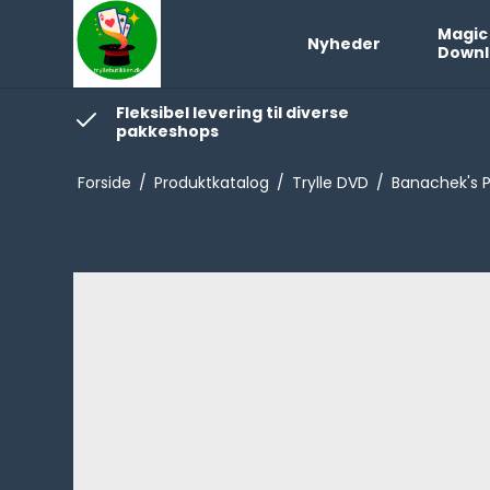
Magic
Nyheder
Downl
Fleksibel levering til diverse
pakkeshops
Forside
/
Produktkatalog
/
Trylle DVD
/
Banachek's P