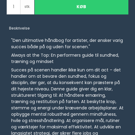
KØB
stk.
Beskrivelse
"Den ultimative håndbog for artister, der ønsker varig
succes både på og uden for scenen."
Always at the Top: En performers guide til sundhed,
træning og mindset
Succes på scenen handler ikke kun om dit act – det
handler om at bevare den sundhed, fokus og
disciplin, der gør, at du konsekvent kan præstere på
dit højeste niveau. Denne guide giver dig en klar,
struktureret tilgang til: At håndtere ernæring,
træning og restitution på farten. At beskytte krop,
stemme og energi under krævende arbejdsplaner. At
opbygge mental robusthed gennem mindfulness,
hvile og stresshåndtering. At organisere mål, rutiner
og værktøjer for maksimal effektivitet. At udvikle en
langsigtet strategi, der sikrer flere jobs og