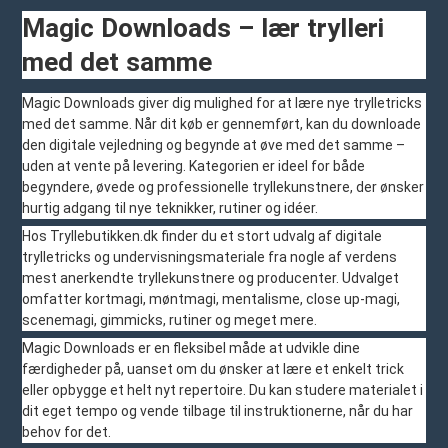
Magic Downloads – lær trylleri
med det samme
Magic Downloads giver dig mulighed for at lære nye trylletricks
med det samme. Når dit køb er gennemført, kan du downloade
den digitale vejledning og begynde at øve med det samme –
uden at vente på levering. Kategorien er ideel for både
begyndere, øvede og professionelle tryllekunstnere, der ønsker
hurtig adgang til nye teknikker, rutiner og idéer.
Hos Tryllebutikken.dk finder du et stort udvalg af digitale
trylletricks og undervisningsmateriale fra nogle af verdens
mest anerkendte tryllekunstnere og producenter. Udvalget
omfatter kortmagi, møntmagi, mentalisme, close up-magi,
scenemagi, gimmicks, rutiner og meget mere.
Magic Downloads er en fleksibel måde at udvikle dine
færdigheder på, uanset om du ønsker at lære et enkelt trick
eller opbygge et helt nyt repertoire. Du kan studere materialet i
dit eget tempo og vende tilbage til instruktionerne, når du har
behov for det.