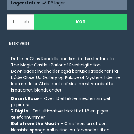
Lagerstatus:
På lager
KØB
stk.
Beskrivelse
Dette er Chris Randalls anerkendte live‑lecture fra
The Magic Castle i Parlor of Prestidigitation.
Downloadet indeholder også bonusoptrædener fra
både Close‑Up Gallery og Palace of Mystery. I denne
lecture deler Chris nogle af sine mest værdsatte
kreationer, blandt andet:
Desert Rose
– Over 10 effekter med en simpel
papirrose.
7 Digits
– Det ultimative trick til at få en piges
telefonnummer.
Balls from the Mouth
– Chris’ version af den
klassiske sponge ball‑rutine, nu forvandlet til en