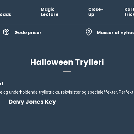
Magic
Close-
Kor
oads
Lecture
up
tric
Gode priser
Masser af nyhe
Halloween Trylleri
kt
 underholdende trylletricks, rekvisitter og specialeffekter. Perfekt
Davy Jones Key