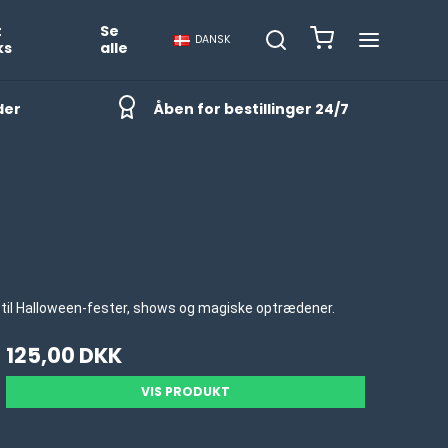
t
Se
DANSK
ks
alle
der
Åben for bestillinger 24/7
 til Halloween-fester, shows og magiske optrædener.
125,00 DKK
VIS PRODUKT