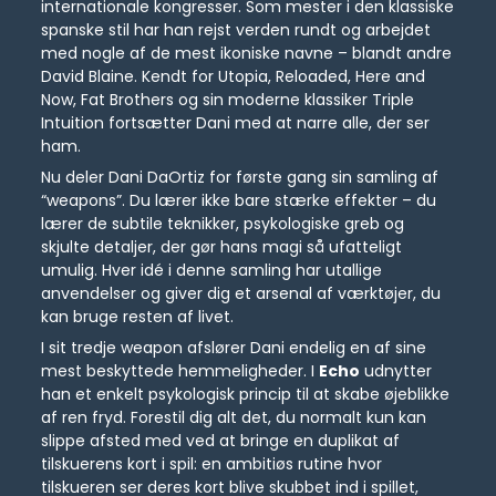
internationale kongresser. Som mester i den klassiske
spanske stil har han rejst verden rundt og arbejdet
med nogle af de mest ikoniske navne – blandt andre
David Blaine. Kendt for Utopia, Reloaded, Here and
Now, Fat Brothers og sin moderne klassiker Triple
Intuition fortsætter Dani med at narre alle, der ser
ham.
Nu deler Dani DaOrtiz for første gang sin samling af
“weapons”. Du lærer ikke bare stærke effekter – du
lærer de subtile teknikker, psykologiske greb og
skjulte detaljer, der gør hans magi så ufatteligt
umulig. Hver idé i denne samling har utallige
anvendelser og giver dig et arsenal af værktøjer, du
kan bruge resten af livet.
I sit tredje weapon afslører Dani endelig en af sine
mest beskyttede hemmeligheder. I
Echo
udnytter
han et enkelt psykologisk princip til at skabe øjeblikke
af ren fryd. Forestil dig alt det, du normalt kun kan
slippe afsted med ved at bringe en duplikat af
tilskuerens kort i spil: en ambitiøs rutine hvor
tilskueren ser deres kort blive skubbet ind i spillet,