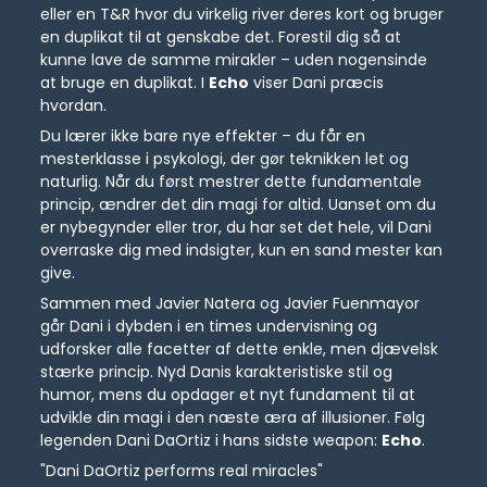
eller en T&R hvor du virkelig river deres kort og bruger
en duplikat til at genskabe det. Forestil dig så at
kunne lave de samme mirakler – uden nogensinde
at bruge en duplikat. I
Echo
viser Dani præcis
hvordan.
Du lærer ikke bare nye effekter – du får en
mesterklasse i psykologi, der gør teknikken let og
naturlig. Når du først mestrer dette fundamentale
princip, ændrer det din magi for altid. Uanset om du
er nybegynder eller tror, du har set det hele, vil Dani
overraske dig med indsigter, kun en sand mester kan
give.
Sammen med Javier Natera og Javier Fuenmayor
går Dani i dybden i en times undervisning og
udforsker alle facetter af dette enkle, men djævelsk
stærke princip. Nyd Danis karakteristiske stil og
humor, mens du opdager et nyt fundament til at
udvikle din magi i den næste æra af illusioner. Følg
legenden Dani DaOrtiz i hans sidste weapon:
Echo
.
"Dani DaOrtiz performs real miracles"