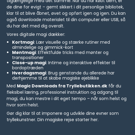
tilgængelige med det samme. Når du har købt dem, er
de dine for evigt – gemt sikkert i dit personlige bibliotek,
klar til at blive åbnet, øvet og opført igen og igen. Du kan
også downloade materialet til din computer eller USB, så
du har det med dig overalt.
Vores digitale magi dækker:
Kortmagi
: Lær visuelle og stærke rutiner med
almindelige og gimmick-kort
Møntmagi
: Effektfulde tricks med mønter og
transpositioner
Close-up magi
: Intime og interaktive effekter til
bordoptræden
Hverdagsmagi
: Brug genstande du allerede har
derhjemme til at skabe magiske øjeblikke
Med
Magic Downloads fra Tryllebutikken.dk
får du
fleksibel læring, professionel instruktion og adgang til
magi, du kan mestre i dit eget tempo – når som helst og
hvor som helst.
Gør dig klar til at imponere og udvikle dine evner som
tryllekunstner. Din magiske rejse starter her.