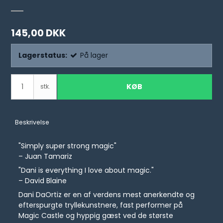
145,00 DKK
Lagerstatus:
På lager
KØB
stk.
Beskrivelse
"Simply super strong magic"
– Juan Tamariz
"Dani is everything I love about magic."
– David Blaine
Dani DaOrtiz er en af verdens mest anerkendte og
efterspurgte tryllekunstnere, fast performer på
Magic Castle og hyppig gæst ved de største