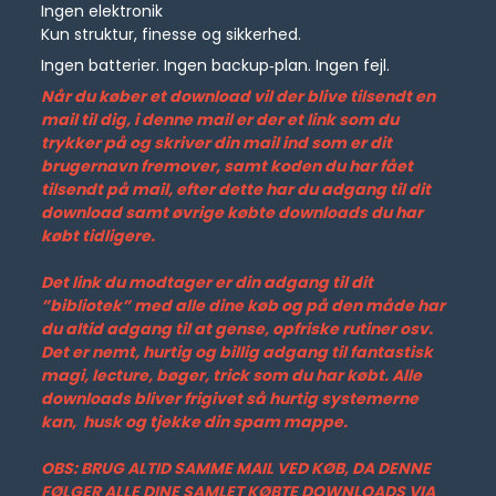
Ingen elektronik
Kun struktur, finesse og sikkerhed.
Ingen batterier. Ingen backup‑plan. Ingen fejl.
Når du køber et download vil der blive tilsendt en
mail til dig, i denne mail er der et link som du
trykker på og skriver din mail ind som er dit
brugernavn fremover, samt koden du har fået
tilsendt på mail, efter dette har du adgang til dit
download samt øvrige købte downloads du har
købt tidligere.
Det link du modtager er din adgang til dit
”bibliotek” med alle dine køb og på den måde har
du altid adgang til at gense, opfriske rutiner osv.
Det er nemt, hurtig og billig adgang til fantastisk
magi, lecture, bøger, trick som du har købt. Alle
downloads bliver frigivet så hurtig systemerne
kan, husk og tjekke din spam mappe.
OBS: BRUG ALTID SAMME MAIL VED KØB, DA DENNE
FØLGER ALLE DINE SAMLET KØBTE DOWNLOADS VIA