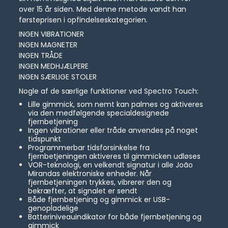
over 15 år siden. Med denne metode vandt han
førsteprisen i opfindelseskategorien.
INGEN VIBRATIONER
INGEN MAGNETER
INGEN TRÅDE
INGEN MEDHJÆLPERE
INGEN SÆRLIGE STOLER
Nogle af de særlige funktioner ved Spectro Touch:
Lille gimmick, som nemt kan palmes og aktiveres
via den medfølgende specialdesignede
fjernbetjening
Ingen vibrationer eller tråde anvendes på noget
tidspunkt
Programmerbar tidsforsinkelse fra
fjernbetjeningen aktiveres til gimmicken udløses
VOR-teknologi, en velkendt signatur i alle João
Mirandas elektroniske enheder. Når
fjernbetjeningen trykkes, vibrerer den og
bekræfter, at signalet er sendt
Både fjernbetjening og gimmick er USB-
genopladelige
Batteriniveauindikator for både fjernbetjening og
gimmick