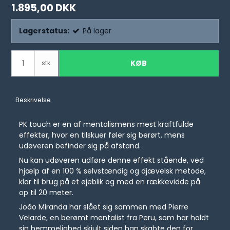
1.895,00 DKK
Lagerstatus:
På lager
KØB
stk.
Beskrivelse
PK touch er en af mentalismens mest kraftfulde
effekter, hvor en tilskuer føler sig berørt, mens
udøveren befinder sig på afstand.
Nu kan udøveren udføre denne effekt stående, ved
hjælp af en 100 % selvstændig og djævelsk metode,
klar til brug på et øjeblik og med en rækkevidde på
op til 20 meter.
João Miranda har slået sig sammen med Pierre
Velarde, en berømt mentalist fra Peru, som har holdt
sin hemmelighed skjult siden han skabte den for