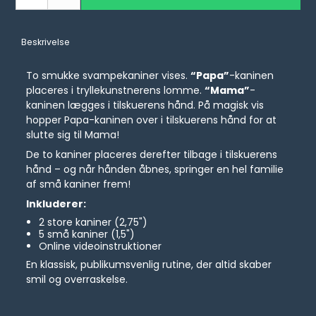
Beskrivelse
To smukke svampekaniner vises.
“Papa”
-kaninen
placeres i tryllekunstnerens lomme.
“Mama”
-
kaninen lægges i tilskuerens hånd. På magisk vis
hopper Papa-kaninen over i tilskuerens hånd for at
slutte sig til Mama!
De to kaniner placeres derefter tilbage i tilskuerens
hånd – og når hånden åbnes, springer en hel familie
af små kaniner frem!
Inkluderer:
2 store kaniner (2,75")
5 små kaniner (1,5")
Online videoinstruktioner
En klassisk, publikumsvenlig rutine, der altid skaber
smil og overraskelse.