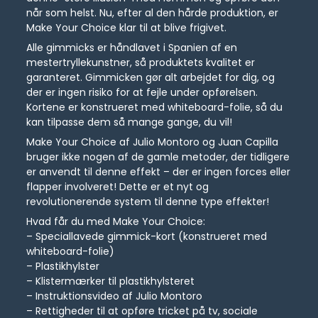
når som helst. Nu, efter al den hårde produktion, er
Make Your Choice klar til at blive frigivet.
Alle gimmicks er håndlavet i Spanien af en
mestertryllekunstner, så produktets kvalitet er
garanteret. Gimmicken gør alt arbejdet for dig, og
der er ingen risiko for at fejle under opførelsen.
Kortene er konstrueret med whiteboard-folie, så du
kan tilpasse dem så mange gange, du vil!
Make Your Choice af Julio Montoro og Juan Capilla
bruger ikke nogen af de gamle metoder, der tidligere
er anvendt til denne effekt – der er ingen forces eller
flapper involveret! Dette er et nyt og
revolutionerende system til denne type effekter!
Hvad får du med Make Your Choice:
– Speciallavede gimmick-kort (konstrueret med
whiteboard-folie)
– Plastikhylster
– Klistermærker til plastikhylsteret
– Instruktionsvideo af Julio Montoro
– Rettigheder til at opføre tricket på tv, sociale