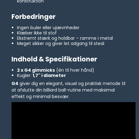
konstruktion
Forbedringer
Ingen buler eller ujævnheder
Klæber ikke til stof
Ekstremt stærk og holdbar – ramme i metal
Meget sikker og giver let adgang til steal
Indhold & Specifikationer
2 x G4 gimmicks
(én til hver hånd)
Kugler:
1,7" i diameter
G4
giver dig en elegant, visuel og praktisk metode til
at afslutte din billiard ball-rutine med maksimal
effekt og minimal besvær.