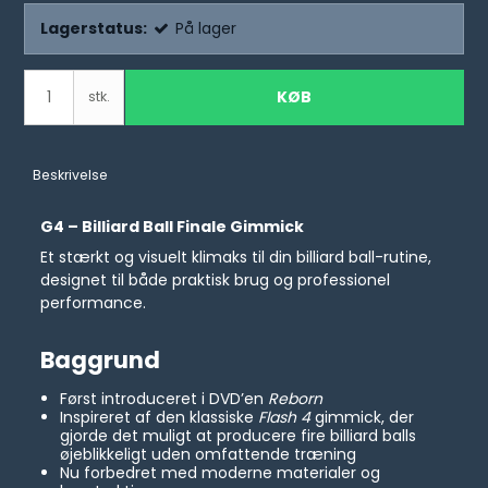
Lagerstatus:
På lager
KØB
stk.
Beskrivelse
G4 – Billiard Ball Finale Gimmick
Et stærkt og visuelt klimaks til din billiard ball-rutine,
designet til både praktisk brug og professionel
performance.
Baggrund
Først introduceret i DVD’en
Reborn
Inspireret af den klassiske
Flash 4
gimmick, der
gjorde det muligt at producere fire billiard balls
øjeblikkeligt uden omfattende træning
Nu forbedret med moderne materialer og