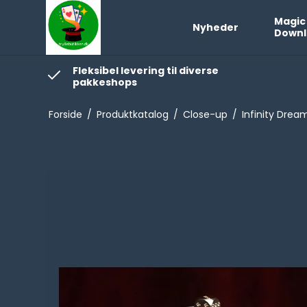
Magic
Nyheder
Downl
Fleksibel levering til diverse
pakkeshops
Forside
/
Produktkatalog
/
Close-up
/
Infinity Drea