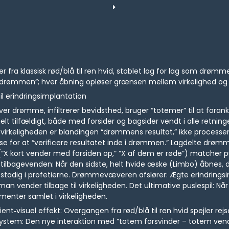
er fra klassisk rød/blå til ren hvid, stablet lag for lag som dr
rømmen”; hver åbning opløser grænsen mellem virkelighed og il
il erindringsimplantation
drømme, infiltrerer bevidsthed, bruger “totemer” til at foran
helt tilfældigt, både med forsider og bagsider vendt i alle ret
 i virkeligheden er blandingen “drømmens resultat,” ikke proc
ejse for at “verificere resultatet inde i drømmen.” Lagdelte drø
(“X kort vender med forsiden op,” “X af dem er røde”) matcher 
ilbagevenden: Når den sidste, helt hvide æske (Limbo) åbnes,
er stadig i profetierne. Drømmevæveren afslører: Ægte erindrin
an vender tilbage til virkeligheden. Det ultimative puslespil: Når
gmenter samlet i virkeligheden.
ient‑visuel effekt: Overgangen fra rød/blå til ren hvid spejler r
ystem: Den nye interaktion med “totem forsvinder – totem vend