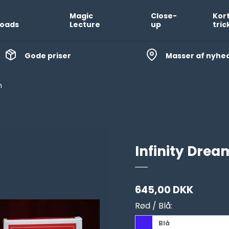
Magic
Close-
Kor
oads
Lecture
up
tric
Gode priser
Masser af nyhe
m
Infinity Drea
645,00 DKK
Rød / Blå:
Blå