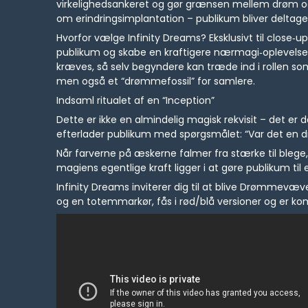
virkelighedsankeret og gør grænsen mellem drøm og v
om erindringsimplantation – publikum bliver deltagere
Hvorfor vælge Infinity Dreams? Eksklusivt til close‑u
publikum og skabe en kraftigere nærmagi‑oplevelse.
kræves, så selv begyndere kan træde ind i rollen 
men også et “drømmefossil” for samlere.
Indsaml ritualet af en “Inception”
Dette er ikke en almindelig magisk rekvisit – det e
efterlader publikum med spørgsmålet: “Var det en drøm
Når farverne på æskerne falmer fra stærke til blege, 
magiens egentlige kraft ligger i at gøre publikum til e
Infinity Dreams inviterer dig til at blive Drømmev
og en totemmarkør, fås i rød/blå versioner og er ko