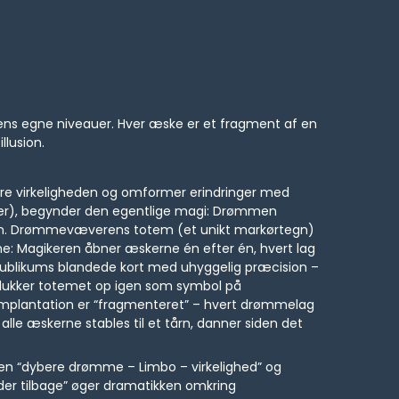
ømmens egne niveauer. Hver æske er et fragment af en
lusion.
kre virkeligheden og omformer erindringer med
ninger), begynder den egentlige magi: Drømmen
essen. Drømmevæverens totem (et unikt markørtegn)
mme: Magikeren åbner æskerne én efter én, hvert lag
publikums blandede kort med uhyggelig præcision –
 dukker totemet op igen som symbol på
gsimplantation er “fragmenteret” – hvert drømmelag
 alle æskerne stables til et tårn, danner siden det
ejsen “dybere drømme – Limbo – virkelighed” og
er tilbage” øger dramatikken omkring