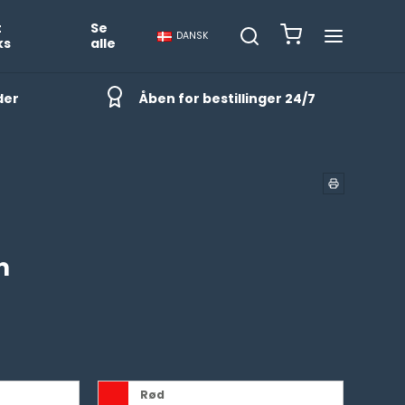
t
Se
DANSK
ks
alle
der
Åben for bestillinger 24/7
m
Rød