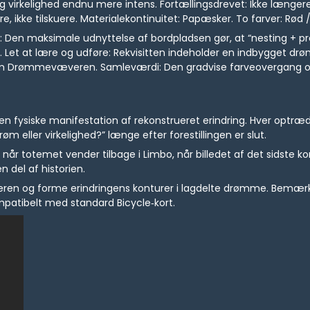
irkelighed endnu mere intens. Fortællingsdrevet: Ikke længere 
, ikke tilskuere. Materialekontinuitet: Papæsker. To farver: Rød 
p: Den maksimale udnyttelse af bordpladsen gør, at “nesting + pro
 Let at lære og udføre: Rekvisitten indeholder en indbygget d
som Drømmevæveren. Samleværdi: Den gradvise farveovergang og 
r den fysiske manifestation af rekonstrueret erindring. Hver opt
 eller virkelighed?” længe efter forestillingen er slut.
når totemet vender tilbage i Limbo, når billedet af det sidste ko
n del af historien.
æveren og forme erindringens konturer i lagdelte drømme. Bemærk
mpatibelt med standard Bicycle‑kort.