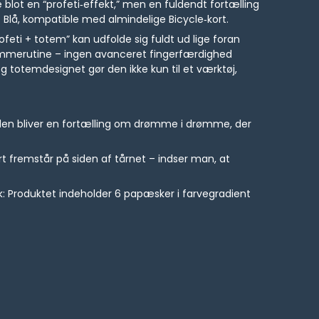
blot en “profeti‑effekt,” men en fuldendt fortælling
/ Blå, kompatible med almindelige Bicycle‑kort.
feti + totem” kan udfolde sig fuldt ud lige foran
rømmerutine – ingen avanceret fingerfærdighed
totemdesignet gør den ikke kun til et værktøj,
ræden bliver en fortælling om drømme i drømme, der
rt fremstår på siden af tårnet – indser man, at
: Produktet indeholder 6 papæsker i farvegradient