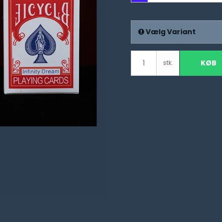
Vælg Variant
KØB
stk.