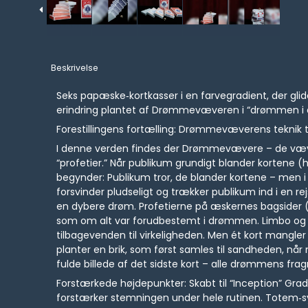
Beskrivelse
Seks papæske‑kortkasser i en farvegradient, der glid
erindring plantet af Drømmevæveren i “drømmen i d
Forestillingens fortælling: Drømmevæverens teknik t
I denne verden findes der Drømmevævere – de væver 
“profetier.” Når publikum grundigt blander kortene (
begynder: Publikum tror, de blander kortene – men
forsvinder pludseligt og trækker publikum ind i en r
en dybere drøm. Profetierne på æskernes bagsider 
som om alt var forudbestemt i drømmen. Limbo og t
tilbagevenden til virkeligheden. Men ét kort mangl
planter en brik, som først samles til sandheden, når m
fulde billede af det sidste kort – alle drømmens fra
Forstærkede højdepunkter: Skabt til “Inception” Grad
forstærker stemningen under hele rutinen. Totem‑s