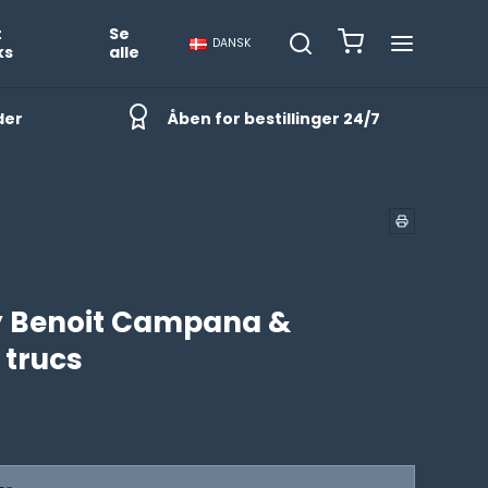
t
Se
DANSK
ks
alle
der
Åben for bestillinger 24/7
by Benoit Campana &
trucs