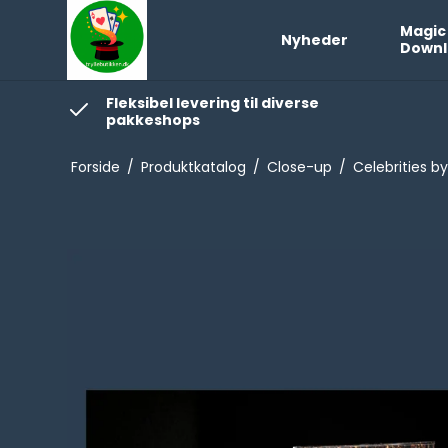
Magic
Nyheder
Downl
Fleksibel levering til diverse
pakkeshops
Forside
/
Produktkatalog
/
Close-up
/
Celebrities 