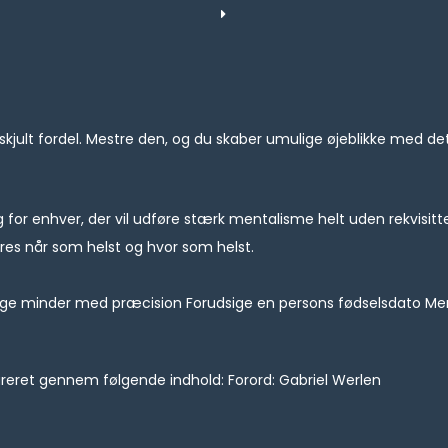
n skjult fordel. Mestre den, og du skaber umulige øjeblikke med d
or enhver, der vil udføre stærk mentalisme helt uden rekvisitte
øres når som helst og hvor som helst.
lige minder med præcision Forudsige en persons fødselsdato Me
reret gennem følgende indhold: Forord: Gabriel Werlen