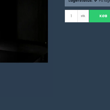
Lagerstatus:
På lag
KØB
stk.