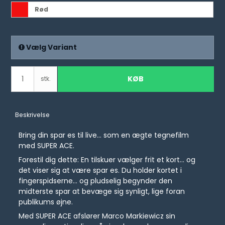
Rød
Vælg Variant
KØB
stk.
Beskrivelse
Bring din spar es til live… som en ægte tegnefilm
med SUPER ACE.
Forestil dig dette: En tilskuer vælger frit et kort… og
det viser sig at være spar es. Du holder kortet i
fingerspidserne… og pludselig begynder den
midterste spar at bevæge sig synligt, lige foran
publikums øjne.
Med SUPER ACE afslører Marco Markiewicz sin