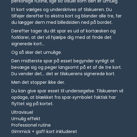
personlige rutine, lige så visuel som den er umulig.
Et kort vælges og underskrives af tilskueren. Du
tilføjer derefter to ekstra kort og blander alle tre, før
du lægger dem med billedsiden ned på bordet.
Derefter tager du dit spar es ud af kortæsken og
forklarer, at det vil hjælpe dig med at finde det
signerede kort…
Og så sker det umulige.
Den midterste spar på esset begynder synligt at
bevæge sig og peger langsomt på et af de tre kort.
Du vender det… det er tilskuerens signerede kort.
Men det stopper ikke der.
Du kan give spar esset til undersøgelse. Tilskueren vil
opdage, at blækket fra spar‑symbolet faktisk har
flyttet sig på kortet.
Ultravisuel
Umulig effekt
Professionel rutine
Gimmick + gaff‑kort inkluderet