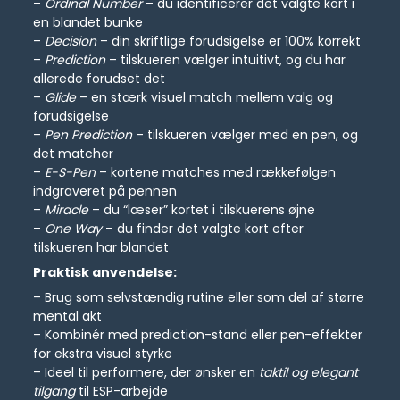
–
Ordinal Number
– du identificerer det valgte kort i
en blandet bunke
–
Decision
– din skriftlige forudsigelse er 100% korrekt
–
Prediction
– tilskueren vælger intuitivt, og du har
allerede forudset det
–
Glide
– en stærk visuel match mellem valg og
forudsigelse
–
Pen Prediction
– tilskueren vælger med en pen, og
det matcher
–
E-S-Pen
– kortene matches med rækkefølgen
indgraveret på pennen
–
Miracle
– du “læser” kortet i tilskuerens øjne
–
One Way
– du finder det valgte kort efter
tilskueren har blandet
Praktisk anvendelse:
– Brug som selvstændig rutine eller som del af større
mental akt
– Kombinér med prediction-stand eller pen-effekter
for ekstra visuel styrke
– Ideel til performere, der ønsker en
taktil og elegant
tilgang
til ESP-arbejde