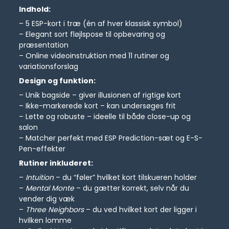
Indhold:
– 5 ESP-kort i træ (én af hver klassisk symbol)
– Elegant sort fløjlspose til opbevaring og
præsentation
– Online videoinstruktion med 11 rutiner og
variationsforslag
Design og funktion:
– Unik bagside – giver illusionen af rigtige kort
– Ikke-markerede kort – kan undersøges frit
– Lette og robuste – ideelle til både close-up og
salon
– Matcher perfekt med ESP Prediction-sæt og E-S-
Pen-effekter
Rutiner inkluderet:
–
Intuition
– du “føler” hvilket kort tilskueren holder
–
Mental Monte
– du gætter korrekt, selv når du
vender dig væk
–
Three Neighbors
– du ved hvilket kort der ligger i
hvilken lomme