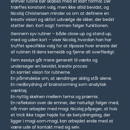
enhver rutine bør skabes med et klart formål. Der
træffes konstant valg, men ikke altid bevidst, og
Nicolaj Christensen minder os om at definere en
kreativ vision og aktivt udvælge de idéer, der bedst
støtter den. Kort sagt: formen følger funktionen.
Gennem syv rutiner – både close‑up og stand‑up,
med og uden kort – viser Nicolaj, hvordan han har
truffet specifikke valg for at tilpasse hver eneste del
af rutinen til dens kerneidé og fjerne alt overflødigt.
Fem essays går mere generelt til værks og
undersøger en bevidst, kreativ proces:
En samlet vision for rutinerne.
En påmindelse om, at ændringer aldrig står alene.
En nedbrydning af brainstorming som analytisk
værktøj.
En nyttig skelnen mellem tema og præmis.
En refleksion over de emner, der naturligt følger med,
når man arbejder med magi. Nicolaj påpeger, at hvis
et trick ikke tager højde for de betydningslag, der
ligger i magi‑som‑magi, kan arbejdet ende med at
være ude af kontakt med sig selv.