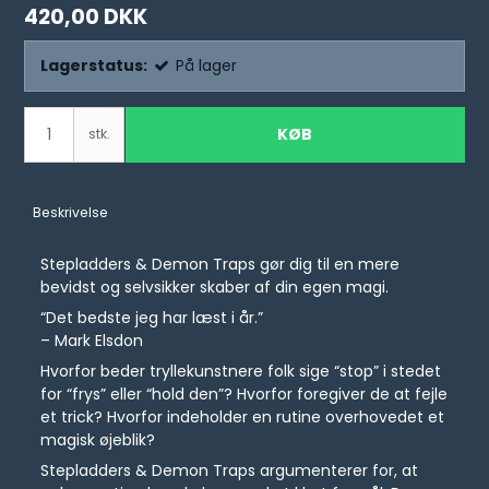
420,00 DKK
Lagerstatus:
På lager
KØB
stk.
Beskrivelse
Stepladders & Demon Traps gør dig til en mere
bevidst og selvsikker skaber af din egen magi.
“Det bedste jeg har læst i år.”
– Mark Elsdon
Hvorfor beder tryllekunstnere folk sige “stop” i stedet
for “frys” eller “hold den”? Hvorfor foregiver de at fejle
et trick? Hvorfor indeholder en rutine overhovedet et
magisk øjeblik?
Stepladders & Demon Traps argumenterer for, at