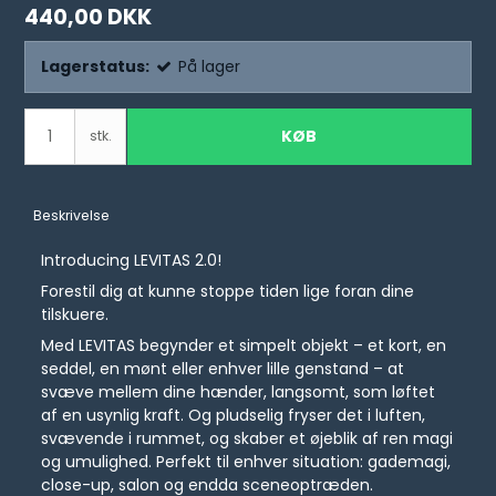
440,00 DKK
Lagerstatus:
På lager
KØB
stk.
Beskrivelse
Introducing LEVITAS 2.0!
Forestil dig at kunne stoppe tiden lige foran dine
tilskuere.
Med LEVITAS begynder et simpelt objekt – et kort, en
seddel, en mønt eller enhver lille genstand – at
svæve mellem dine hænder, langsomt, som løftet
af en usynlig kraft. Og pludselig fryser det i luften,
svævende i rummet, og skaber et øjeblik af ren magi
og umulighed. Perfekt til enhver situation: gademagi,
close-up, salon og endda sceneoptræden.