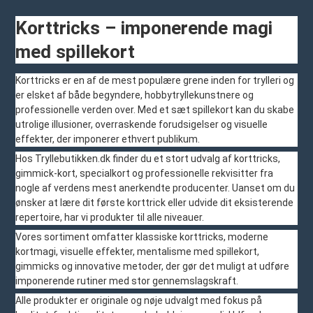
Korttricks – imponerende magi
med spillekort
Korttricks er en af de mest populære grene inden for trylleri og
er elsket af både begyndere, hobbytryllekunstnere og
professionelle verden over. Med et sæt spillekort kan du skabe
utrolige illusioner, overraskende forudsigelser og visuelle
effekter, der imponerer ethvert publikum.
Hos Tryllebutikken.dk finder du et stort udvalg af korttricks,
gimmick-kort, specialkort og professionelle rekvisitter fra
nogle af verdens mest anerkendte producenter. Uanset om du
ønsker at lære dit første korttrick eller udvide dit eksisterende
repertoire, har vi produkter til alle niveauer.
Vores sortiment omfatter klassiske korttricks, moderne
kortmagi, visuelle effekter, mentalisme med spillekort,
gimmicks og innovative metoder, der gør det muligt at udføre
imponerende rutiner med stor gennemslagskraft.
Alle produkter er originale og nøje udvalgt med fokus på