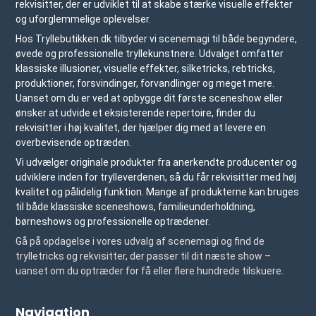
rekvisitter, der er udviklet til at skabe stærke visuelle effekter
og uforglemmelige oplevelser.
Hos Tryllebutikken.dk tilbyder vi scenemagi til både begyndere,
øvede og professionelle tryllekunstnere. Udvalget omfatter
klassiske illusioner, visuelle effekter, silketricks, rebtricks,
produktioner, forsvindinger, forvandlinger og meget mere.
Uanset om du er ved at opbygge dit første sceneshow eller
ønsker at udvide et eksisterende repertoire, finder du
rekvisitter i høj kvalitet, der hjælper dig med at levere en
overbevisende optræden.
Vi udvælger originale produkter fra anerkendte producenter og
udviklere inden for trylleverdenen, så du får rekvisitter med høj
kvalitet og pålidelig funktion. Mange af produkterne kan bruges
til både klassiske sceneshows, familieunderholdning,
børneshows og professionelle optrædener.
Gå på opdagelse i vores udvalg af scenemagi og find de
trylletricks og rekvisitter, der passer til dit næste show –
uanset om du optræder for få eller flere hundrede tilskuere.
Navigation