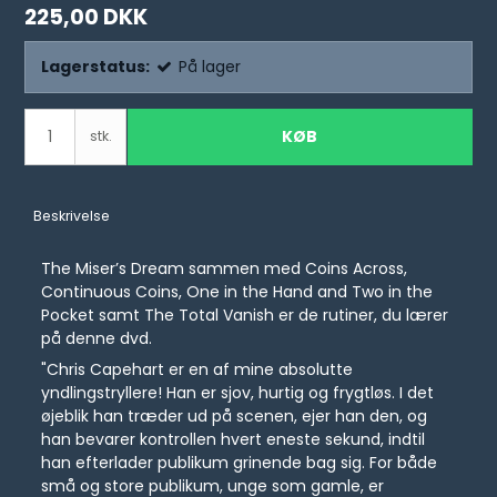
225,00 DKK
Lagerstatus:
På lager
KØB
stk.
Beskrivelse
The Miser’s Dream sammen med Coins Across,
Continuous Coins, One in the Hand and Two in the
Pocket samt The Total Vanish er de rutiner, du lærer
på denne dvd.
"Chris Capehart er en af mine absolutte
yndlingstryllere! Han er sjov, hurtig og frygtløs. I det
øjeblik han træder ud på scenen, ejer han den, og
han bevarer kontrollen hvert eneste sekund, indtil
han efterlader publikum grinende bag sig. For både
små og store publikum, unge som gamle, er