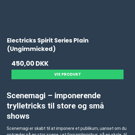
Electricks Spirit Series Plain
(Ungimmicked)
450,00 DKK
VIS PRODUKT
Scenemagi – imponerende
trylletricks til store og små
shows
Scenemagi er skabt til at imponere et publikum, uanset om du
optræder på en stor scene, i et forsamlingshus, på en skole, til