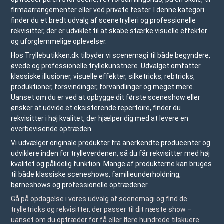
firmaarrangementer eller ved private fester. I denne kategori
finder du et bredt udvalg af scenetrylleri og professionelle
rekvisitter, der er udviklet til at skabe stærke visuelle effekter
og uforglemmelige oplevelser.
Hos Tryllebutikken.dk tilbyder vi scenemagi til både begyndere,
øvede og professionelle tryllekunstnere. Udvalget omfatter
klassiske illusioner, visuelle effekter, silketricks, rebtricks,
produktioner, forsvindinger, forvandlinger og meget mere.
Uanset om du er ved at opbygge dit første sceneshow eller
ønsker at udvide et eksisterende repertoire, finder du
rekvisitter i høj kvalitet, der hjælper dig med at levere en
overbevisende optræden.
Vi udvælger originale produkter fra anerkendte producenter og
udviklere inden for trylleverdenen, så du får rekvisitter med høj
kvalitet og pålidelig funktion. Mange af produkterne kan bruges
til både klassiske sceneshows, familieunderholdning,
børneshows og professionelle optrædener.
Gå på opdagelse i vores udvalg af scenemagi og find de
trylletricks og rekvisitter, der passer til dit næste show –
uanset om du optræder for få eller flere hundrede tilskuere.