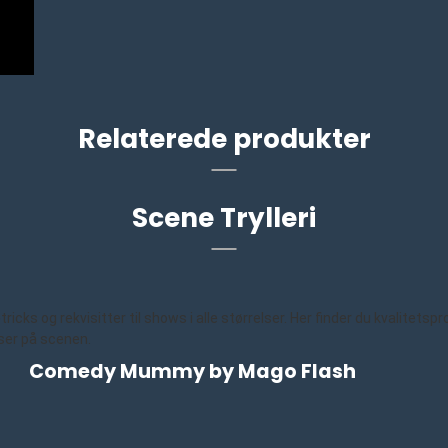
Relaterede produkter
Scene Trylleri
ks og rekvisitter til shows i alle størrelser. Her finder du kvalitetsp
ser på scenen.
Comedy Mummy by Mago Flash