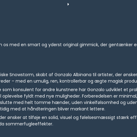
an os med en smart og yderst original gimmick, der gentænker e
ske Snowstorm, skabt af Gonzalo Albinana til artister, der ønsk
reder – med en umulig, ren, kontrollerbar og ægte magisk produkt
om konsulent for andre kunstnere har Gonzalo udviklet et prakti
el oplevelse fyldt med nye muligheder. Forberedelsen er minimal
og slutte med helt tomme hænder, uden vinkelfølsomhed og uden 
mtidig med at håndteringen bliver markant lettere.
 der ønsker at tilføje en solid, visuel og følelsesmæssigt stærk e
dda sommerfugleeffekter.