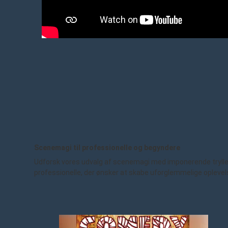
Scenemagi til professionelle og begyndere
Udforsk vores udvalg af scenemagi med imponerende trylletric
professionelle, der ønsker at skabe uforglemmelige oplevel