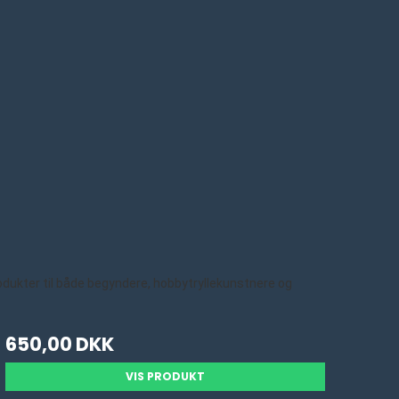
rodukter til både begyndere, hobbytryllekunstnere og
650,00 DKK
VIS PRODUKT