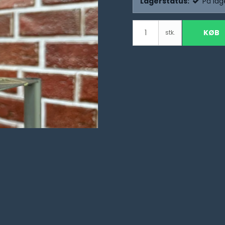
Lagerstatus:
På lag
KØB
stk.