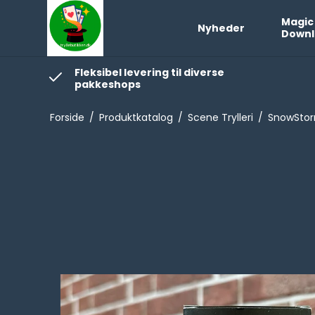
Magic
Nyheder
Downl
Fleksibel levering til diverse
pakkeshops
Forside
/
Produktkatalog
/
Scene Trylleri
/
SnowStor