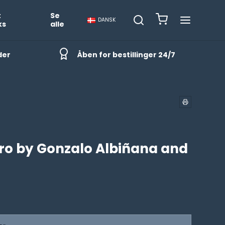
t
Se
DANSK
ks
alle
der
Åben for bestillinger 24/7
o by Gonzalo Albiñana and