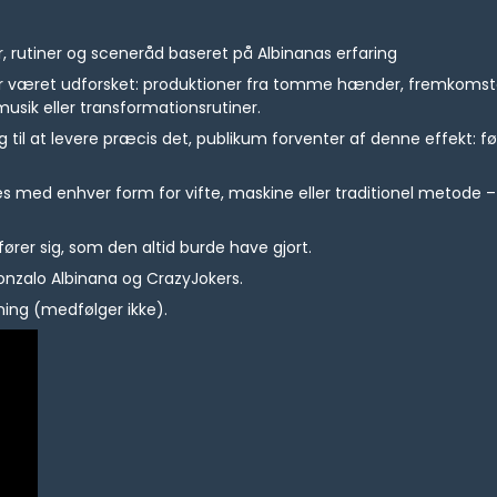
, rutiner og sceneråd baseret på Albinanas erfaring
ar været udforsket: produktioner fra tomme hænder, fremkomster 
musik eller transformationsrutiner.
g til at levere præcis det, publikum forventer af denne effekt: fø
ed enhver form for vifte, maskine eller traditionel metode – eller
fører sig, som den altid burde have gjort.
onzalo Albinana og CrazyJokers.
ing (medfølger ikke).