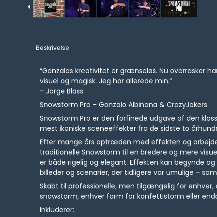
Beskrivelse
“Gonzalos kreativitet er grænseløs. Nu overrasker h
visuel og magisk. Jeg har allerede min.”
– Jorge Blass
Snowstorm Pro – Gonzalo Albinana & CrazyJokers
Snowstorm Pro er den forfinede udgave af den klassi
mest ikoniske sceneeffekter fra de sidste to århund
Efter mange års optræden med effekten og arbejde s
traditionelle Snowstorm til en bredere og mere visu
er både rigelig og elegant. Effekten kan begynde 
billeder og scenarier, der tidligere var umulige – sa
Skabt til professionelle, men tilgængelig for enhver,
snowstorm, enhver form for konfettistorm eller en
Inkluderer: