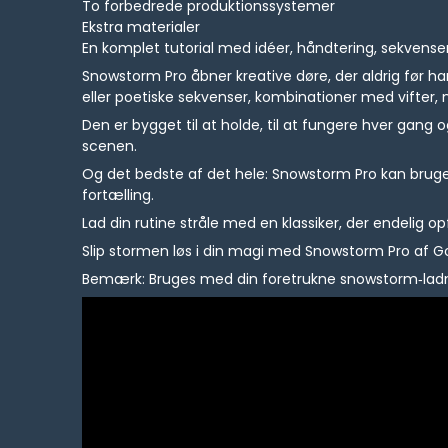
To forbedrede produktionssystemer
Ekstra materialer
En komplet tutorial med idéer, håndtering, sekvenser
Snowstorm Pro åbner kreative døre, der aldrig før h
eller poetiske sekvenser, kombinationer med vifter, 
Den er bygget til at holde, til at fungere hver gang o
scenen.
Og det bedste af det hele: Snowstorm Pro kan bruges m
fortælling.
Lad din rutine stråle med en klassiker, der endelig op
Slip stormen løs i din magi med Snowstorm Pro af G
Bemærk: Bruges med din foretrukne snowstorm‑ladn