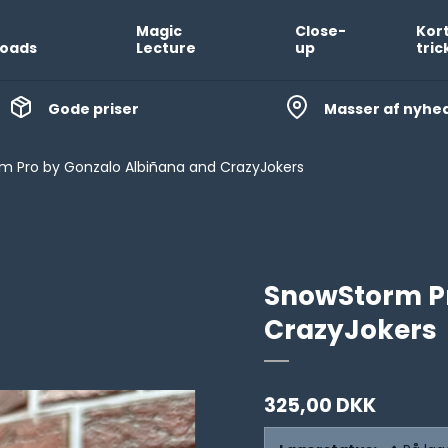
Magic
Close-
Kor
oads
Lecture
up
tric
Gode priser
Masser af nyhe
m Pro by Gonzalo Albiñana and CrazyJokers
SnowStorm Pr
CrazyJokers
325,00 DKK