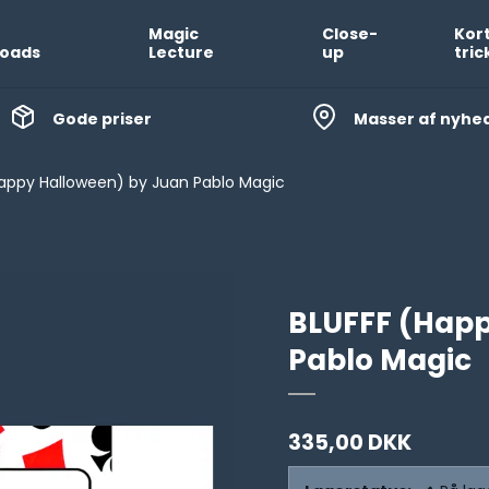
Magic
Close-
Kor
oads
Lecture
up
tric
Gode priser
Masser af nyhe
appy Halloween) by Juan Pablo Magic
BLUFFF (Happ
Pablo Magic
335,00 DKK