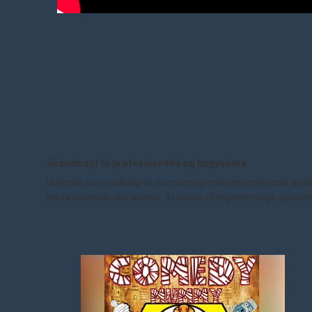
Scenemagi til professionelle og begyndere
Udforsk vores udvalg af scenemagi med imponerende trylletric
professionelle, der ønsker at skabe uforglemmelige oplevel