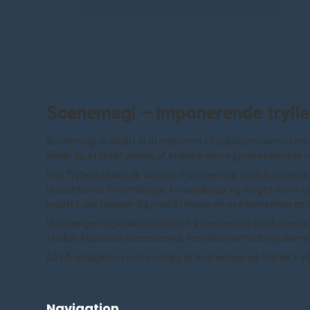
Scenemagi – imponerende trylle
Scenemagi er skabt til at imponere et publikum, uanset om d
finder du et bredt udvalg af scenetrylleri og professionelle r
Hos Tryllebutikken.dk tilbyder vi scenemagi til både begynder
produktioner, forsvindinger, forvandlinger og meget mere. Ua
kvalitet, der hjælper dig med at levere en overbevisende op
Vi udvælger originale produkter fra anerkendte producenter o
til både klassiske sceneshows, familieunderholdning, børn
Gå på opdagelse i vores udvalg af scenemagi og find de tryll
Navigation