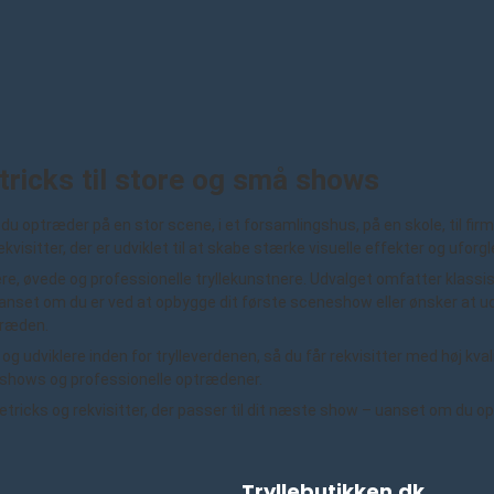
tricks til store og små shows
u optræder på en stor scene, i et forsamlingshus, på en skole, til firm
ekvisitter, der er udviklet til at skabe stærke visuelle effekter og ufor
e, øvede og professionelle tryllekunstnere. Udvalget omfatter klassiske i
nset om du er ved at opbygge dit første sceneshow eller ønsker at udvid
træden.
g udviklere inden for trylleverdenen, så du får rekvisitter med høj kva
eshows og professionelle optrædener.
etricks og rekvisitter, der passer til dit næste show – uanset om du opt
Tryllebutikken.dk