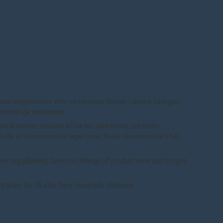
aarrangementer eller ved private fester. I denne kategori
glemmelige oplevelser.
llusioner, visuelle effekter, silketricks, rebtricks,
e et eksisterende repertoire, finder du rekvisitter i høj
litet og pålidelig funktion. Mange af produkterne kan bruges
ræder for få eller flere hundrede tilskuere.