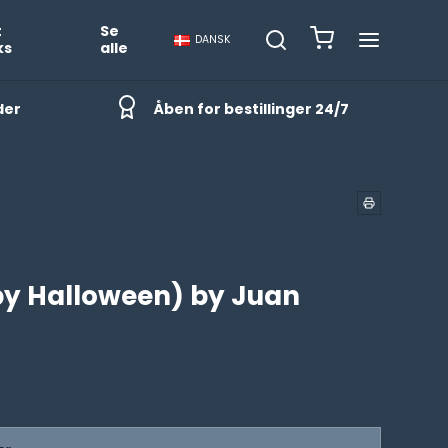
t
Se
DANSK
ks
alle
der
Åben for bestillinger 24/7
y Halloween) by Juan