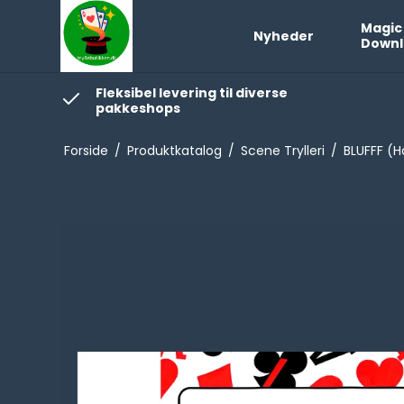
Magic
Nyheder
Downl
Fleksibel levering til diverse
pakkeshops
Forside
/
Produktkatalog
/
Scene Trylleri
/
BLUFFF (H