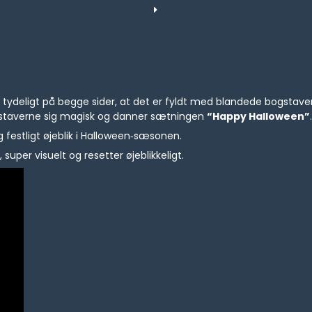
er tydeligt på begge sider, at det er fyldt med blandede bogsta
staverne sig magisk og danner sætningen
“Happy Halloween”
og festligt øjeblik i Halloween‑sæsonen.
super visuelt og resetter øjeblikkeligt.