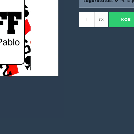
Lagerstatus:
På lag
KØB
stk.