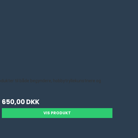
rodukter til både begyndere, hobbytryllekunstnere og
650,00 DKK
VIS PRODUKT