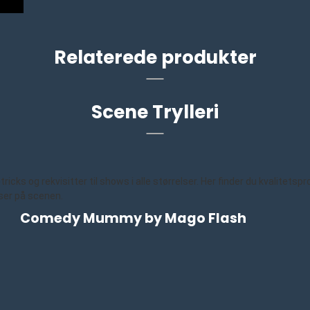
Relaterede produkter
Scene Trylleri
ks og rekvisitter til shows i alle størrelser. Her finder du kvalitetsp
ser på scenen.
Comedy Mummy by Mago Flash