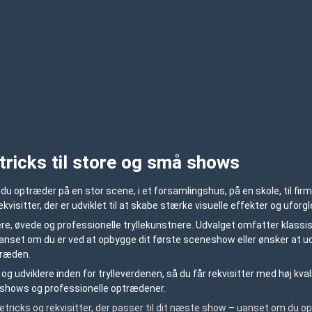
tricks til store og små shows
u optræder på en stor scene, i et forsamlingshus, på en skole, til firm
ekvisitter, der er udviklet til at skabe stærke visuelle effekter og ufor
e, øvede og professionelle tryllekunstnere. Udvalget omfatter klassiske i
nset om du er ved at opbygge dit første sceneshow eller ønsker at udvid
træden.
g udviklere inden for trylleverdenen, så du får rekvisitter med høj kva
eshows og professionelle optrædener.
etricks og rekvisitter, der passer til dit næste show – uanset om du opt