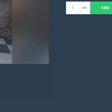
KØB
stk.