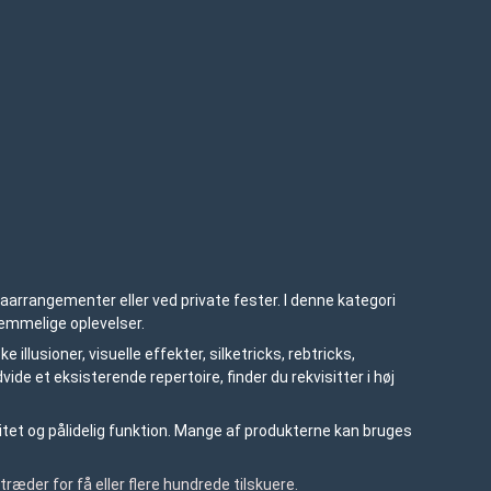
aarrangementer eller ved private fester. I denne kategori
glemmelige oplevelser.
llusioner, visuelle effekter, silketricks, rebtricks,
e et eksisterende repertoire, finder du rekvisitter i høj
litet og pålidelig funktion. Mange af produkterne kan bruges
ræder for få eller flere hundrede tilskuere.