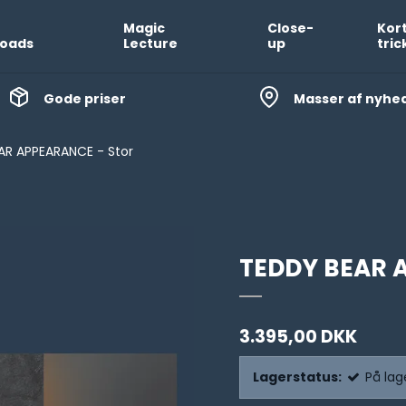
Magic
Close-
Kor
oads
Lecture
up
tric
Gode priser
Masser af nyhe
AR APPEARANCE - Stor
TEDDY BEAR 
3.395,00 DKK
Lagerstatus:
På lag