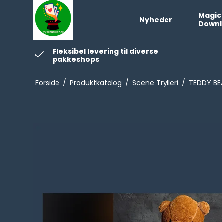
Magic
Nyheder
Downl
Fleksibel levering til diverse
pakkeshops
Forside
/
Produktkatalog
/
Scene Trylleri
/
TEDDY BE