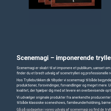
Scenemagi – imponerende trylle
Scenemagi er skabt til at imponere et publikum, uanset om d
finder du et bredt udvalg af scenetrylleri og professionelle r
Hos Tryllebutikken.dk tilbyder vi scenemagi til både begynder
produktioner, forsvindinger, forvandlinger og meget mere. Ua
kvalitet, der hjælper dig med at levere en overbevisende op
Vi udvælger originale produkter fra anerkendte producenter o
til både klassiske sceneshows, familieunderholdning, børn
Gå på opdagelse i vores udvalg af scenemagi og find de tryll