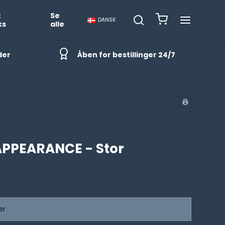
t
Se
DANSK
ks
alle
der
Åben for bestillinger 24/7
APPEARANCE - Stor
er