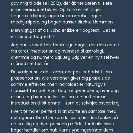
gav mig tilladelse i 2012), der åbner døren til flere
imponerende effekter. Og Echo er let: ingen
fingerfærdighed, ingen hukommelse, ingen
medhjælpere, og bogen passer direkte i lommen.
Men vigtigst af alt: Echo er ikke en bogtest... Det er
en serie af bogtests!
Jeg har skrevet tolv forskellige bøger, der dækker alt
fra tarot, meditation og hypnose til astrologi,
drømme og numerologi. Jeg udgiver en ny titel hver
måned i et helt år.
Du vælger selv det tema, der passer bedst til din
præsentation. Alle versioner giver dig præcis de
samme effekter, men indholdet er naturligvis
tilpasset temaet. Hver bog fungerer alene, hver bog
er unik, og hver bog læses som en helt normal
introduktion til sit emne – som et selvhjælpsværktøj.
Hvert tema er perfekt til at starte en samtale med
deltageren. Derefter kan du læse hendes tanker på
en umulig og dybt personlig måde, fordi alle disse
bøger handler om publikums yndlingsemne: dem