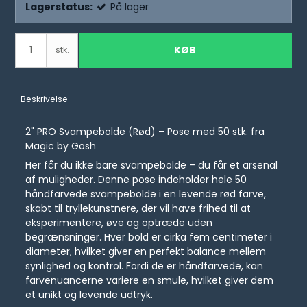
Lagerstatus:
På lager
KØB
stk.
Beskrivelse
2" PRO Svampebolde (Rød) – Pose med 50 stk. fra
Magic by Gosh
Her får du ikke bare svampebolde – du får et arsenal
af muligheder. Denne pose indeholder hele 50
håndfarvede svampebolde i en levende rød farve,
skabt til tryllekunstnere, der vil have frihed til at
eksperimentere, øve og optræde uden
begrænsninger. Hver bold er cirka fem centimeter i
diameter, hvilket giver en perfekt balance mellem
synlighed og kontrol. Fordi de er håndfarvede, kan
farvenuancerne variere en smule, hvilket giver dem
et unikt og levende udtryk.