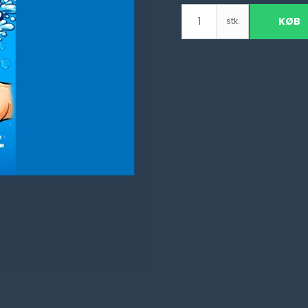
KØB
stk.