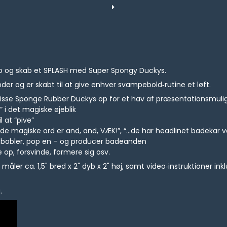
p og skab et SPLASH med Super Spongy Duckys.
er og er skabt til at give enhver svampebold‑rutine et løft.
r disse Sponge Rubber Duckys op for et hav af præsentationsmul
” i det magiske øjeblik
 at “pive”
“...de magiske ord er and, and, VÆK!”, “...de har headlinet badek
bobler, pop en – og producer badeanden
 op, forsvinde, formere sig osv.
åler ca. 1,5" bred x 2" dyb x 2" høj, samt video‑instruktioner in
.