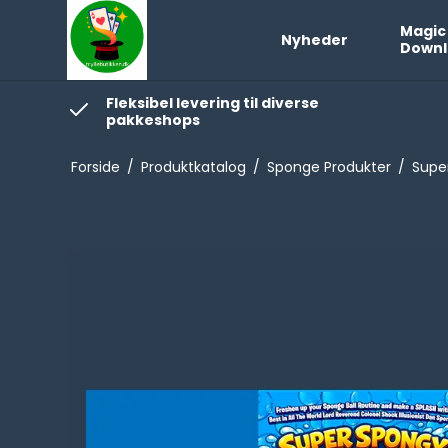
Magic
Nyheder
Downl
Fleksibel levering til diverse
pakkeshops
Forside
/
Produktkatalog
/
Sponge Produkter
/
Supe