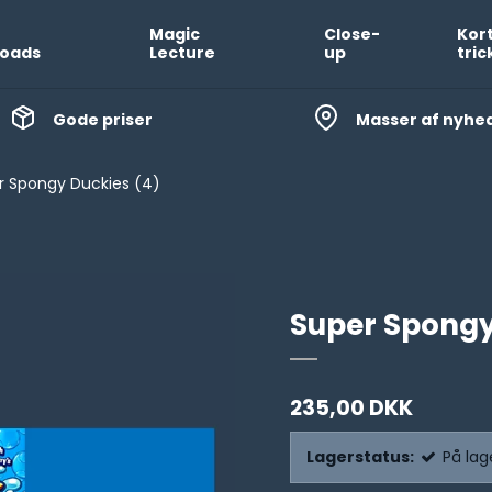
Magic
Close-
Kor
oads
Lecture
up
tric
Gode priser
Masser af nyhe
r Spongy Duckies (4)
Super Spongy
235,00 DKK
Lagerstatus:
På lag