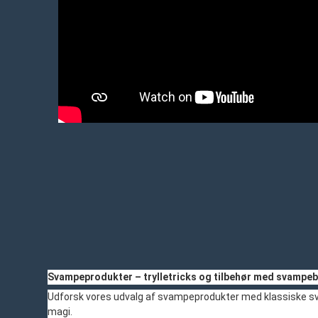
Svampeprodukter – trylletricks og tilbehør med svampe
Udforsk vores udvalg af svampeprodukter med klassiske sva
magi.