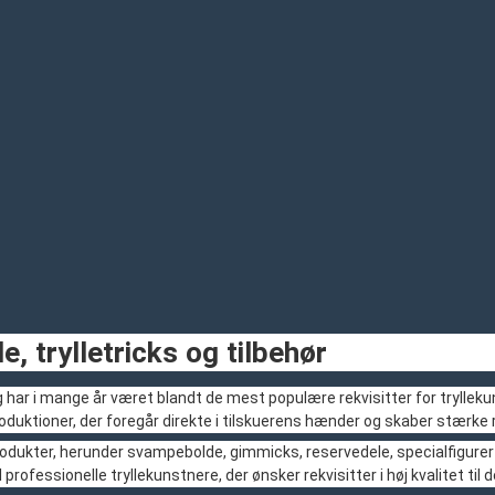
 trylletricks og tilbehør
g har i mange år været blandt de mest populære rekvisitter for tryl
produktioner, der foregår direkte i tilskuerens hænder og skaber stærke 
odukter, herunder svampebolde, gimmicks, reservedele, specialfigurer 
professionelle tryllekunstnere, der ønsker rekvisitter i høj kvalitet til