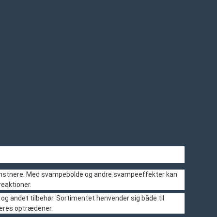
lekunstnere. Med svampebolde og andre svampeeffekter kan
reaktioner.
og andet tilbehør. Sortimentet henvender sig både til
 deres optrædener.