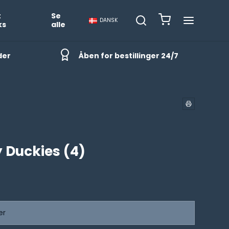
t
Se
DANSK
ks
alle
der
Åben for bestillinger 24/7
 Duckies (4)
er