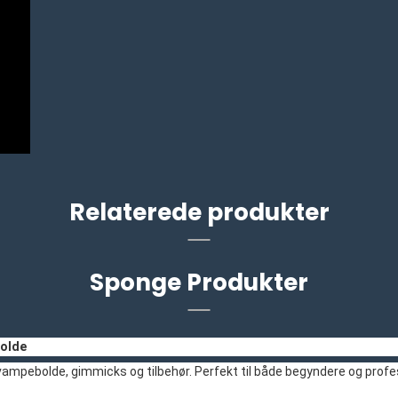
Relaterede produkter
Sponge Produkter
bolde
mpebolde, gimmicks og tilbehør. Perfekt til både begyndere og profes