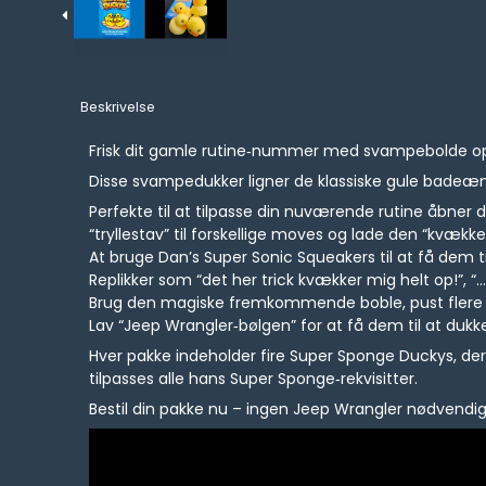
Beskrivelse
Frisk dit gamle rutine‑nummer med svampebolde o
Disse svampedukker ligner de klassiske gule badeænd
Perfekte til at tilpasse din nuværende rutine åbne
“tryllestav” til forskellige moves og lade den “kvække
At bruge Dan’s Super Sonic Squeakers til at få dem til
Replikker som “det her trick kvækker mig helt op!”, 
Brug den magiske fremkommende boble, pust flere 
Lav “Jeep Wrangler‑bølgen” for at få dem til at dukke
Hver pakke indeholder fire Super Sponge Duckys, der m
tilpasses alle hans Super Sponge‑rekvisitter.
Bestil din pakke nu – ingen Jeep Wrangler nødvendig