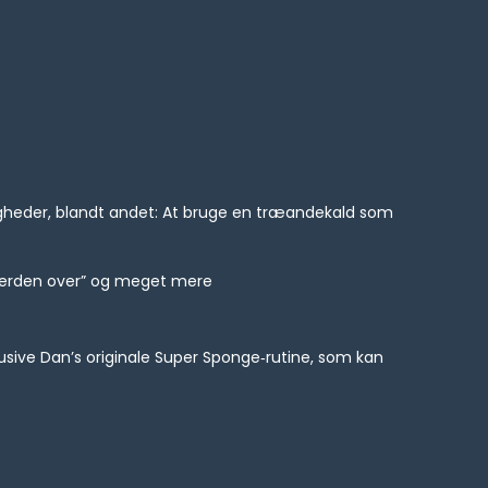
igheder, blandt andet: At bruge en træandekald som
ar verden over” og meget mere
klusive Dan’s originale Super Sponge‑rutine, som kan