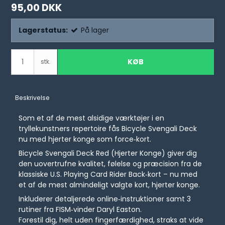
95,00 DKK
Lagerstatus:
På lager
KØB
stk.
Beskrivelse
Som et af de mest alsidige værktøjer i en
tryllekunstners repertoire fås Bicycle Svengali Deck
nu med hjerter konge som force‑kort.
Bicycle Svengali Deck Red (Hjerter Konge) giver dig
den uovertrufne kvalitet, følelse og præcision fra de
klassiske U.S. Playing Card Rider Back‑kort – nu med
et af de mest almindeligt valgte kort, hjerter konge.
Inkluderer detaljerede online‑instruktioner samt 3
rutiner fra FISM‑vinder Daryl Easton.
Forestil dig, helt uden fingerfærdighed, straks at vide