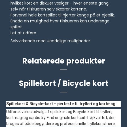
hvilket kort en tilskuer vælger – hver eneste gang,
selv når tilskueren selv skærer kortene.
Forvandl hele kortspillet til hjerter konge på et øjeblik.
Endda en mulighed hvor tilskueren kan undersøge
spillet.
Let at udføre.
Selvvirkende med uendelige muligheder.
Relaterede produkter
Spillekort / Bicycle kort
Spillekort & Bicycle-kort – perfekte til trylleri og kortmagi
Udforsk vores udvalg af spillekort og Bicycle-kort til trylleri,
kortmagi og cardistry. Find originale kortspil i høj kvalitet, der
bruges af både begyndere og professionelle tryllekunstnere.