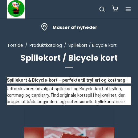
Masser af nyheder
Forside
/
Produktkatalog
/
Spillekort / Bicycle kort
Spillekort / Bicycle kort
Spillekort & Bicycle-kort – perfekte til trylleri og kortmagi
Udforsk vores udvalg af spillekort og Bicycle-kort til trylleri,
kortmagi og cardistry. Find originale kortspil i høj kvalitet, der
bruges af både begyndere og professionelle tryllekunstnere.