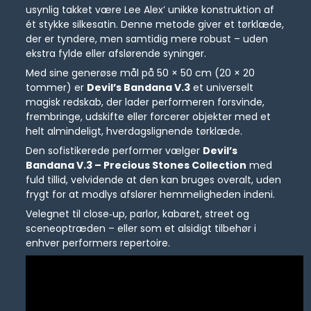
usynlig takket være Lee Alex’ unikke konstruktion af
ét stykke silkesatin. Denne metode giver et tørklæde,
der er tyndere, men samtidig mere robust – uden
ekstra fylde eller afslørende syninger.
Med sine generøse mål på 50 × 50 cm (20 × 20
tommer) er
Devil’s Bandana V.3
et universelt
magisk redskab, der lader performeren forsvinde,
frembringe, udskifte eller forcerer objekter med et
helt almindeligt, hverdagslignende tørklæde.
Den sofistikerede performer vælger
Devil’s
Bandana V.3 – Precious Stones Collection
med
fuld tillid, velvidende at den kan bruges overalt, uden
frygt for at modlys afslører hemmeligheden indeni.
Velegnet til close‑up, parlor, kabaret, street og
sceneoptræden – eller som et alsidigt tilbehør i
enhver performers repertoire.