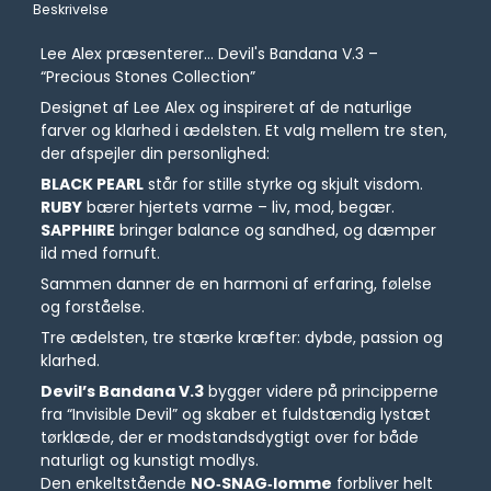
Beskrivelse
Lee Alex præsenterer... Devil's Bandana V.3 –
“Precious Stones Collection”
Designet af Lee Alex og inspireret af de naturlige
farver og klarhed i ædelsten. Et valg mellem tre sten,
der afspejler din personlighed:
BLACK PEARL
står for stille styrke og skjult visdom.
RUBY
bærer hjertets varme – liv, mod, begær.
SAPPHIRE
bringer balance og sandhed, og dæmper
ild med fornuft.
Sammen danner de en harmoni af erfaring, følelse
og forståelse.
Tre ædelsten, tre stærke kræfter: dybde, passion og
klarhed.
Devil’s Bandana V.3
bygger videre på principperne
fra “Invisible Devil” og skaber et fuldstændig lystæt
tørklæde, der er modstandsdygtigt over for både
naturligt og kunstigt modlys.
Den enkeltstående
NO‑SNAG‑lomme
forbliver helt