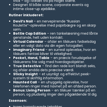
trick – og i stedet tro på noget større.
Designet til både scene, corporate events og
intime close-up øjeblikke.
Rutiner inkluderet:
Devil’s Nail
– en nervepirrende “Russian
Roulette”-oplevelse med papirbægre og en skarp
søm.
Bottle Cap Edition
– ren tankelæsning med lånte
genstande, helt uden kontakt.
Virtual Calendar
– afslør en tilskuers fødselsdag
eller en valgt dato via din egen fotogalleri.
Imaginary Friend
– en surreal oplevelse, hvor en
tilskuers fantasi bliver til virkelighed.
Pocket, Hand, Table
– en præcis forudsigelse af
tilskuerens frie valg med hverdagsobjekter.
True Detective
– find den røde kort blandt seks,
og afslør endda dets præcise værdi.
Sticky Insight
– et usynligt og effektivt peek-
system til skriftlig information.
Haunted Call
– en uhyggelig oplevelse, hvor
telefonen ringer med navnet på en afdød person.
Bonus: Living Person
– en tilskuer tænker på en
person, og pludselig ringer den pågældende til dig.
Essensen:
Ingen komplicerede teknikker.