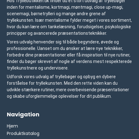
Hos Tryllebutikken.dk finder du et stort udvalg af tryllebøger
inden for mentalisme, kortmagi, møntmagi, close up-magi,
scenemagi, børnetrylleri og mange andre grene af
tryllekunsten. Især mentalisme fylder meget i vores sortiment,
hvor du kan lære om tankelæsning, forudsigelser, psykologiske
principper og avancerede præsentationsteknikker.
Vores udvalg henvender sig til både begyndere, øvede og
professionelle. Uanset om du ønsker at lære nye teknikker,
forbedre dine præsentationer eller få inspiration til nye rutiner,
finder du bøger skrevet af nogle af verdens mest respekterede
tryllekunstnere og undervisere.
Udforsk vores udvalg af tryllebøger og opbyg en dybere
forståelse for tryllekunsten. Med den rette viden kan du
udvikle stærkere rutiner, mere overbevisende præsentationer
og skabe uforglemmelige oplevelser for dit publikum.
Navigation
Hjem
Produktkatalog