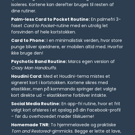
isoleres. Kortene kan derefter bruges til resten af
dine rutiner.
Palm-less Card to Pocket Routine:
En palmefri 3-
faset
Card to Pocket
-rutine med en utrolig let
forsvinden af hele kortstokken.
Card to Phone:
I en minimalistisk verden, hvor store
punge bliver sjældnere, er mobilen altid med. Hvorfor
ikke bruge den!
Psychotic Band Routine:
Marcs egen version af
Crazy Man Handcuffs
.
Houdini Card:
Med et Houdini-tema mistes et
signeret kort i kortstokken. Kortene sikres med
elastikker, men på kommando springer det valgte
kort direkte ud – elastikkerne forbliver intakte.
Social Media Routine:
En app-fri rutine, hvor et frit
valgt kort afsløres i et opslag på din Facebook-profil
– før du overhovedet møder tilskuerne!
Homemade TNR:
To hjemmelavede og praktiske
Torn and Restored
-gimmicks. Begge er lette at lave,