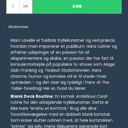
KØB
stk.
Beskrivelse
Marc Lavelle er fuldtids tryllekunstner og ved præcis,
hvordan man imponerer et publikum. Hans rutiner og
effekter udspringer af en passion for at
eksperimentere og skabe, en passion der har ført til
konsulentarbejde på populære tv-shows som
Magic
Kids
i Frankrig og
Tricked
i Storbritannien. Hans
charme, humor og komiske stil er til stede i hver
optræden – og det viser sig tydeligt i hans
At The
Table
-foredrag! Her er, hvad du lærer:
Blank Deck Routine:
En komisk
Ambitious Card
-
rutine for den arbejdende tryllekunstner. Dette er
ikke bare “endnu et korttrick.” Brug alle dine
favoritbevægelser med en dobbelt blank kortstok.
Som kicker slutter rutinen med, at hele kortstokken
“printer” sig selv, mens tilskuerens signerede kort