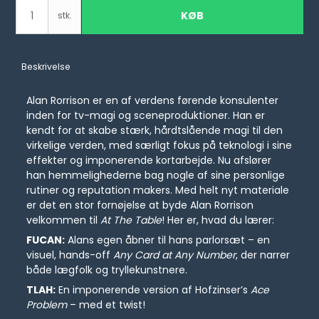
KØB
stk.
Beskrivelse
Alan Rorrison er en af verdens førende konsulenter
inden for tv-magi og sceneproduktioner. Han er
kendt for at skabe stærk, hårdtslående magi til den
virkelige verden, med særligt fokus på teknologi i sine
effekter og imponerende kortarbejde. Nu afslører
han hemmelighederne bag nogle af sine personlige
rutiner og reputation makers. Med helt nyt materiale
er det en stor fornøjelse at byde Alan Rorrison
velkommen til
At The Table
! Her er, hvad du lærer:
FUCAN:
Alans egen åbner til hans parlorsæt – en
visuel, hands-off
Any Card at Any Number
, der narrer
både lægfolk og tryllekunstnere.
TLAH:
En imponerende version af Hofzinser’s
Ace
Problem
– med et twist!