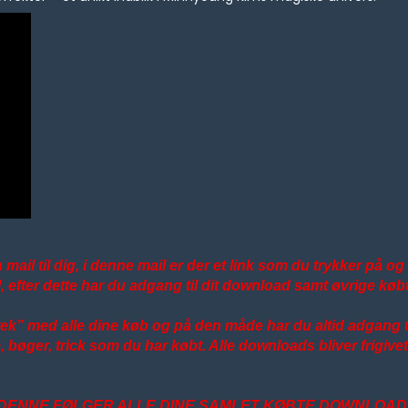
 mail til dig, i denne mail er der et link som du trykker på o
, efter dette har du adgang til dit download samt øvrige køb
otek” med alle dine køb og på den måde har du altid adgang ti
re, bøger, trick som du har købt. Alle downloads bliver frigi
A DENNE FØLGER ALLE DINE SAMLET KØBTE DOWNLOAD