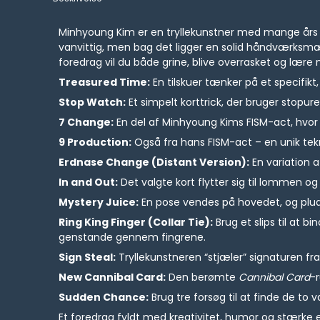
Minhyoung Kim er en tryllekunstner med mange års e
vanvittig, men bag det ligger en solid håndværksmæ
foredrag vil du både grine, blive overrasket og lære 
Treasured Time:
En tilskuer tænker på et specifikt
Stop Watch:
Et simpelt korttrick, der bruger stopure
7 Change:
En del af Minhyoung Kims FISM-act, hvor 
9 Production:
Også fra hans FISM-act – en unik tekn
Erdnase Change (Distant Version):
En variation a
In and Out:
Det valgte kort flytter sig til lommen og 
Mystery Juice:
En pose vendes på hovedet, og pludse
Ring King Finger (Collar Tie):
Brug et slips til at
genstande gennem fingrene.
Sign Steal:
Tryllekunstneren “stjæler” signaturen fra 
New Cannibal Card:
Den berømte
Cannibal Card
-r
Sudden Chance:
Brug tre forsøg til at finde de to v
Et foredrag fyldt med kreativitet, humor og stærke e