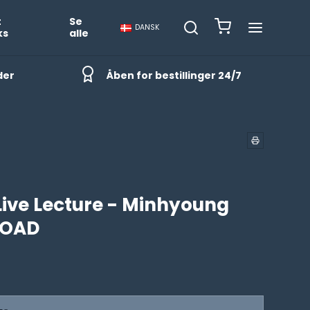
t
Se
DANSK
ks
alle
der
Åben for bestillinger 24/7
Live Lecture - Minhyoung
LOAD