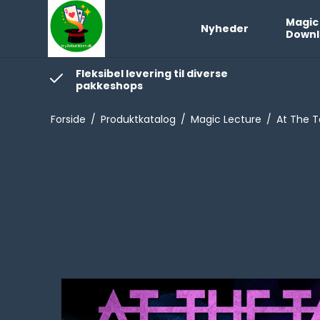
Magic
Nyheder
Downl
Fleksibel levering til diverse
pakkeshops
Forside
/
Produktkatalog
/
Magic Lecture
/
At The T