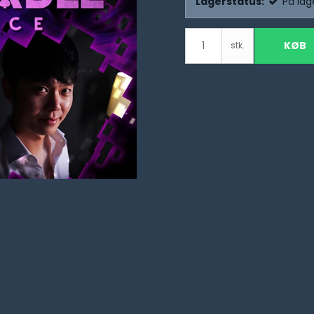
Lagerstatus:
På lag
KØB
stk.