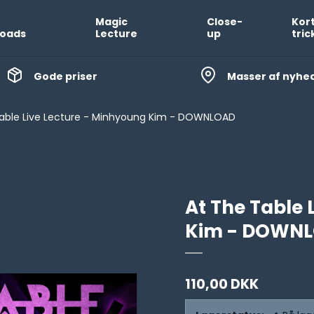
Magic
Close-
Kor
oads
Lecture
up
tric
Gode priser
Masser af nyhe
able Live Lecture - Minhyoung Kim - DOWNLOAD
At The Table 
Kim - DOWN
110,00 DKK