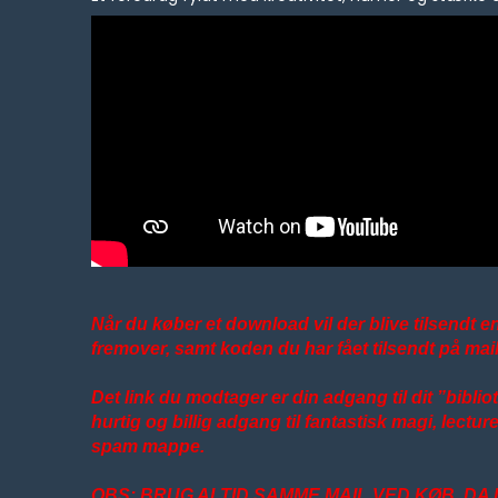
Når du køber et download vil der blive tilsendt en
fremover, samt koden du har fået tilsendt på mail
Det link du modtager er din adgang til dit ”bibli
hurtig og billig adgang til fantastisk magi, lectu
spam mappe.
OBS: BRUG ALTID SAMME MAIL VED KØB, D