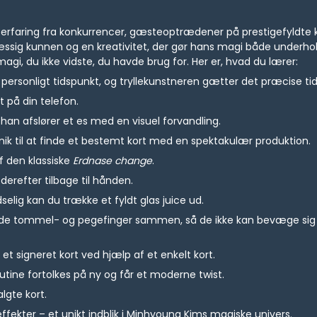
rfaring fra konkurrencer, gæsteoptrædener på prestigefyldte kon
ssig kunnen og en kreativitet, der gør hans magi både underhol
magi, du ikke vidste, du havde brug for. Her er, hvad du lærer:
, personligt tidspunkt, og tryllekunstneren gætter det præcise ti
t på din telefon.
han afslører et es med en visuel forvandling.
ik til at finde et bestemt kort med en spektakulær produktion.
f den klassiske
Erdnase change
.
derefter tilbage til hånden.
lig kan du trække et fyldt glas juice ud.
 binde tommel- og pegefinger sammen, så de ikke kan bevæge sig 
et signeret kort ved hjælp af et enkelt kort.
utine fortolkes på ny og får et moderne twist.
algte kort.
ffekter – et unikt indblik i Minhyoung Kims magiske univers.