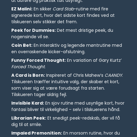
at udføre og praktisk talt usynligt.
EZ Malini:
En sikker
Card Stab
-rutine med fire
signerede kort, hvor det sidste kort findes ved at
tilskueren selv stikker det frem.
Peek for Dummies:
Det mest dristige peek, du
nogensinde vil se.
Coin Bet:
En interaktiv og legende møntrutine med
en overraskende kicker-afslutning.
Funny Forced Thought:
En variation af Gary Kurtz’
Forced Thought
.
A Card is Born:
Inspireret af Chris Mahew’s
CAANDY
.
Tilskueren træffer intuitive valg, der skaber et kort,
som viser sig at være forudsagt fra starten.
Tilskueren tager aldrig fejl.
Invisible Kard:
En sjov rutine med usynlige kort, hvor
fantasi bliver til virkelighed – selv i tilskuerens hånd.
Librarian Peek:
Et snedigt peek-redskab, der vil få
dig til at smile.
Impaled Premonition:
En morsom rutine, hvor du