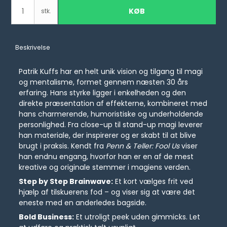
KØB
stk.
Beskrivelse
Patrik Kuffs har en helt unik vision og tilgang til magi
og mentalisme, formet gennem næsten 30 års
erfaring. Hans styrke ligger i enkelheden og den
direkte præsentation af effekterne, kombineret med
hans charmerende, humoristiske og underholdende
personlighed. Fra close-up til stand-up magi leverer
han materiale, der inspirerer og er skabt til at blive
brugt i praksis. Kendt fra
Penn & Teller: Fool Us
viser
han endnu engang, hvorfor han er en af de mest
kreative og originale stemmer i magiens verden.
Step by Step Brainwave:
Et kort vælges frit ved
hjælp af tilskuerens fod – og viser sig at være det
eneste med en anderledes bagside.
Bold Business:
Et utroligt peek uden gimmicks. Let