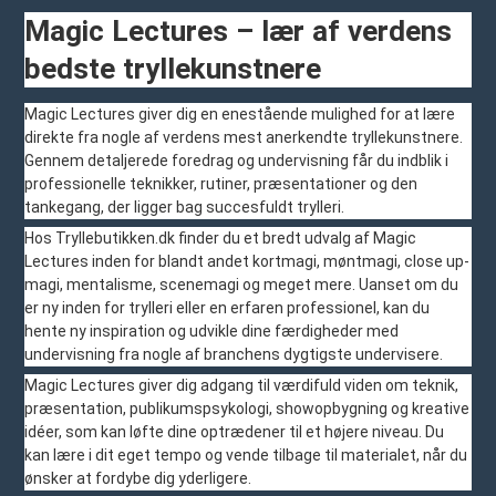
Magic Lectures – lær af verdens
bedste tryllekunstnere
Magic Lectures giver dig en enestående mulighed for at lære
direkte fra nogle af verdens mest anerkendte tryllekunstnere.
Gennem detaljerede foredrag og undervisning får du indblik i
professionelle teknikker, rutiner, præsentationer og den
tankegang, der ligger bag succesfuldt trylleri.
Hos Tryllebutikken.dk finder du et bredt udvalg af Magic
Lectures inden for blandt andet kortmagi, møntmagi, close up-
magi, mentalisme, scenemagi og meget mere. Uanset om du
er ny inden for trylleri eller en erfaren professionel, kan du
hente ny inspiration og udvikle dine færdigheder med
undervisning fra nogle af branchens dygtigste undervisere.
Magic Lectures giver dig adgang til værdifuld viden om teknik,
præsentation, publikumspsykologi, showopbygning og kreative
idéer, som kan løfte dine optrædener til et højere niveau. Du
kan lære i dit eget tempo og vende tilbage til materialet, når du
ønsker at fordybe dig yderligere.