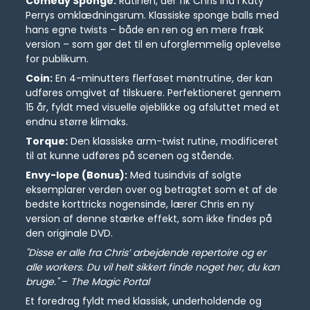
Comedy Sponge:
Rutinen, der fik Chris ind i Katy
Perrys omklædningsrum. Klassiske sponge balls med
hans egne twists – både en ren og en mere fræk
version – som gør det til en uforglemmelig oplevelse
for publikum.
Coin:
En 4-minutters flerfaset møntrutine, der kan
udføres omgivet af tilskuere. Perfektioneret gennem
15 år, fyldt med visuelle øjeblikke og afsluttet med et
endnu større klimaks.
Torque:
Den klassiske arm-twist rutine, modificeret
til at kunne udføres på scenen og stående.
Envy-lope (Bonus):
Med tusindvis af solgte
eksemplarer verden over og betragtet som et af de
bedste korttricks nogensinde, lærer Chris en ny
version af denne stærke effekt, som ikke findes på
den originale DVD.
"Disse er alle fra Chris’ arbejdende repertoire og er
alle workers. Du vil helt sikkert finde noget her, du kan
bruge."
–
The Magic Portal
Et foredrag fyldt med klassisk, underholdende og