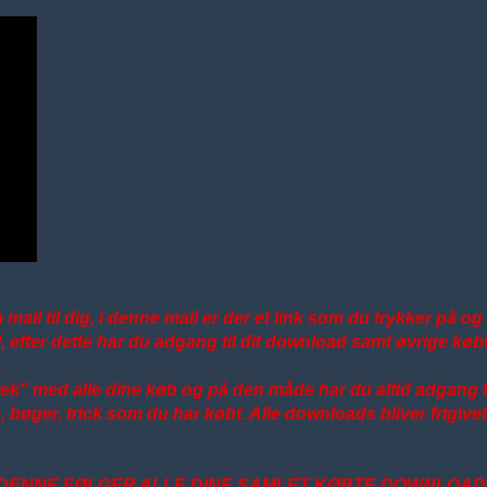
 mail til dig, i denne mail er der et link som du trykker på o
, efter dette har du adgang til dit download samt øvrige køb
otek” med alle dine køb og på den måde har du altid adgang ti
re, bøger, trick som du har købt. Alle downloads bliver frigi
A DENNE FØLGER ALLE DINE SAMLET KØBTE DOWNLOAD