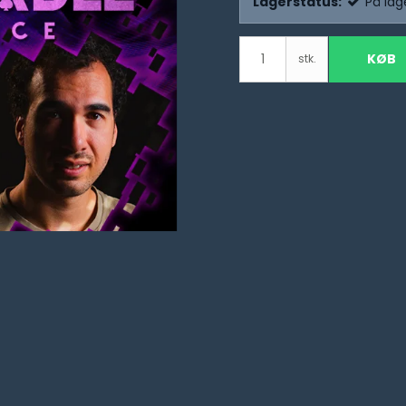
Lagerstatus:
På lag
KØB
stk.