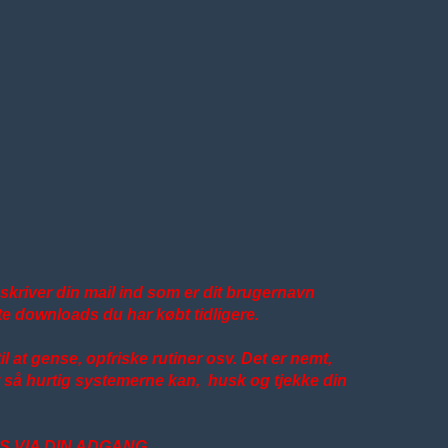
g skriver din mail ind som er dit brugernavn
te downloads du har købt tidligere.
l at gense, opfriske rutiner osv. Det er nemt,
vet så hurtig systemerne kan, husk og tjekke din
S VIA DIN ADGANG.