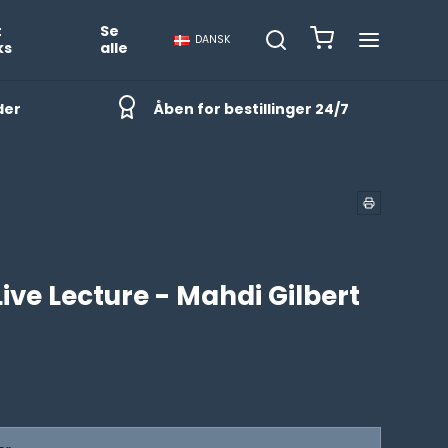
t
Se
DANSK
ks
alle
der
Åben for bestillinger 24/7
Live Lecture - Mahdi Gilbert