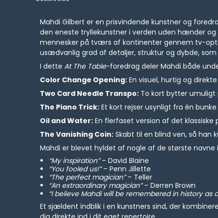
Mahdi Gilbert er en prisvindende kunstner og fored
den eneste tryllekunstner i verden uden hænder og f
mennesker på tværs af kontinenter gennem tv-optræ
usædvanlig grad af detaljer, struktur og dybde, som h
I dette
At The Table
-foredrag deler Mahdi både unde
Color Change Opening:
En visuel, hurtig og direkt
Two Card Needle Transpo:
To kort bytter umuligt 
The Piano Trick:
Et kort rejser usynligt fra én bunk
Oil and Water:
En flerfaset version af det klassiske 
The Vanishing Coin:
Skabt til en blind ven, så han 
Mahdi er blevet hyldet af nogle af de største navne
“My inspiration”
– David Blaine
“You fooled us!”
– Penn Jillette
“The perfect magician”
– Teller
“An extraordinary magician”
– Derren Brown
“I believe Mahdi will be remembered in history as 
Et sjældent indblik i en kunstners sind, der kombinere
dig direkte ind i dit eget repertoire.