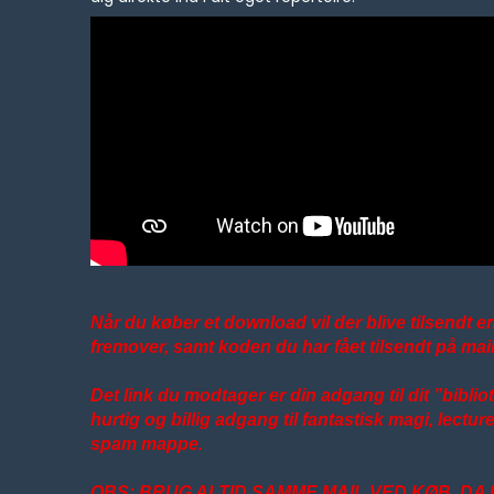
Når du køber et download vil der blive tilsendt en
fremover, samt koden du har fået tilsendt på mail
Det link du modtager er din adgang til dit ”bibli
hurtig og billig adgang til fantastisk magi, lectu
spam mappe.
OBS: BRUG ALTID SAMME MAIL VED KØB, D