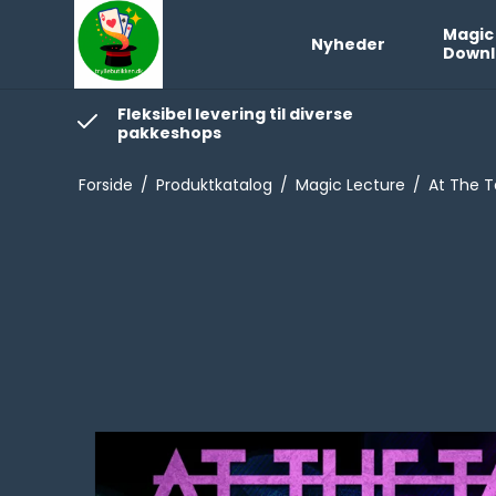
Magic
Nyheder
Downl
Fleksibel levering til diverse
pakkeshops
Forside
/
Produktkatalog
/
Magic Lecture
/
At The T