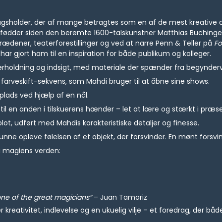
ragsholder, der af mange betragtes som en af de mest kreative 
ødder siden den berømte 1600-talskunstner Matthias Buchinger –
dener, teaterforestillinger og ved at narre Penn & Teller på
Fo
ar gjort ham til en inspiration for både publikum og kolleger.
rholdning og indsigt, med materiale der spænder fra begynderve
e farveskift-sekvens, som Mahdi bruger til at åbne sine shows.
plads ved hjælp af en nål.
e til en anden i tilskuerens hænder – let at lære og stærkt i præs
plot, udført med Mahdis karakteristiske detaljer og finesse.
kunne opleve følelsen af et objekt, der forsvinder. En mønt forsvi
 i magiens verden:
one of the great magicians”
– Juan Tamariz
r kreativitet, indlevelse og en ukuelig vilje – et foredrag, der bå