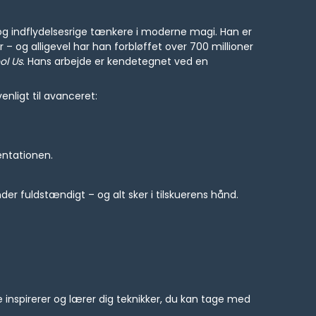
og indflydelsesrige tænkere i moderne magi. Han er
 og alligevel har han forbløffet over 700 millioner
ol Us
. Hans arbejde er kendetegnet ved en
nligt til avanceret:
entationen.
nder fuldstændigt – og alt sker i tilskuerens hånd.
de inspirerer og lærer dig teknikker, du kan tage med