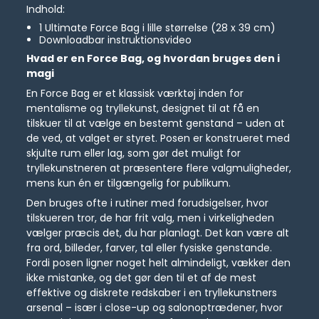
Indhold:
1 Ultimate Force Bag i lille størrelse (28 x 39 cm)
Downloadbar instruktionsvideo
Hvad er en Force Bag, og hvordan bruges den i
magi
En Force Bag er et klassisk værktøj inden for
mentalisme og tryllekunst, designet til at få en
tilskuer til at vælge en bestemt genstand – uden at
de ved, at valget er styret. Posen er konstrueret med
skjulte rum eller lag, som gør det muligt for
tryllekunstneren at præsentere flere valgmuligheder,
mens kun én er tilgængelig for publikum.
Den bruges ofte i rutiner med forudsigelser, hvor
tilskueren tror, de har frit valg, men i virkeligheden
vælger præcis det, du har planlagt. Det kan være alt
fra ord, billeder, farver, tal eller fysiske genstande.
Fordi posen ligner noget helt almindeligt, vækker den
ikke mistanke, og det gør den til et af de mest
effektive og diskrete redskaber i en tryllekunstners
arsenal – især i close-up og salonoptrædener, hvor