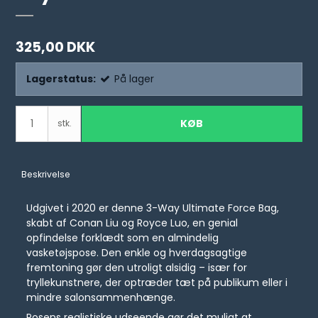
325,00 DKK
Lagerstatus:
På lager
KØB
stk.
Beskrivelse
Udgivet i 2020 er denne 3-Way Ultimate Force Bag,
skabt af Conan Liu og Royce Luo, en genial
opfindelse forklædt som en almindelig
vasketøjspose. Den enkle og hverdagsagtige
fremtoning gør den utroligt alsidig – især for
tryllekunstnere, der optræder tæt på publikum eller i
mindre salonsammenhænge.
Posens realistiske udseende gør det muligt at