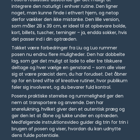
integrere den naturligt i enhver rutine. Den ligner
noget, man kunne finde i ethvert hjem, og netop
derfor vækker den ikke mistanke. Den lille version,
som måler 28 x 39 cm, er ideel til at opbevare bolde,
kort, billets, tuscher, terninger – ja, endda sokker, hvis
det passer ind i din optræden.
Takket være forbedringer fra Liu og Luo rummer
posen nu endnu flere muligheder. Den har dobbelte
lag, som gør det muligt at lade to eller tre tilskuere
deltage og hver vælge en genstand – som alle viser
sig at være præcist dem, du har forudset. Det åbner
op for en bred vifte af kreative rutiner, hvor publikum
føler sig involveret, og du bevarer fuld kontrol.
Posens praktiske størrelse og rummelighed gør den
nem at transportere og anvende. Den har
snørelukning, hvilket giver den et autentisk præg og
gør den let at åbne og lukke under en optræden.
Medfølgende instruktionsvideo guider dig trin for trin i
brugen af posen og viser, hvordan du kan udnytte
dens fulde potentiale.