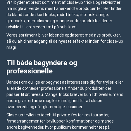
Vi tilbyder et bredt sortiment af close-up tricks og rekvisitter
fra nogle af verdens mest anerkendte producenter. Her finder
du blandt andet
korttricks
,
mønttricks
, rebtricks, ringe,
gimmicks,
mentalisme
og mange andre produkter, der er
udviklet til optræden tæt på publikum.
Vores sortiment bliver løbende opdateret med nye produkter,
så du altid har adgang til de nyeste effekter inden for close-up
magi.
Til både begyndere og
professionelle
Uanset om du lige er begyndt at interessere dig for trylleri eller
allerede optræder professionelt, finder du produkter, der
passer til dit niveau. Mange tricks kræver kun lidt øvelse, mens
andre giver erfarne magikere mulighed for at skabe
avancerede og uforglemmelige illusioner.
Close-up trylleri er ideelt til private fester, restauranter,
firmaarrangementer, bryllupper, konfirmationer og mange
andre begivenheder, hvor publikum kommer helt tæt på.