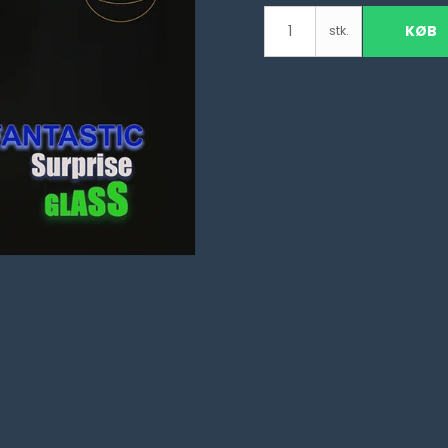
KØB
stk.