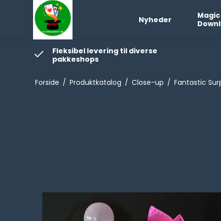
Magic
Nyheder
Downl
Fleksibel levering til diverse
pakkeshops
Forside
/
Produktkatalog
/
Close-up
/
Fantastic Sur