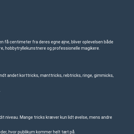
en få centimeter fra deres egne øjne, bliver oplevelsen både
ere, hobbytryllekunstnere og professionelle magikere.
ndt andet korttricks, mønttricks, rebtricks, ringe, gimmicks,
.
l dit niveau. Mange tricks kræver kun lidt øvelse, mens andre
heder, hvor publikum kommer helt tæt på.