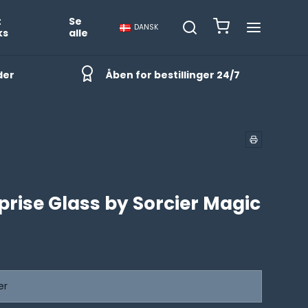
t
Se
DANSK
ks
alle
der
Åben for bestillinger 24/7
prise Glass by Sorcier Magic
er