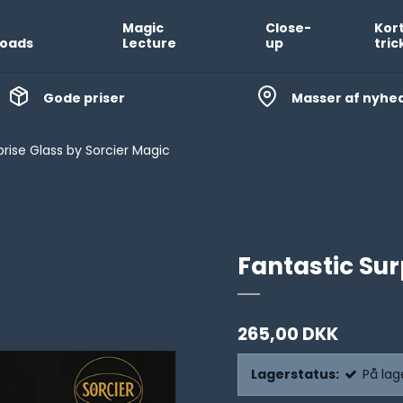
Magic
Close-
Kor
oads
Lecture
up
tric
Gode priser
Masser af nyhe
prise Glass by Sorcier Magic
Fantastic Sur
265,00 DKK
Lagerstatus:
På lag