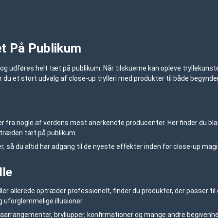
æt På Publikum
 og udføres helt tæt på publikum. Når tilskuerne kan opleve tryllekunst
r du et stort udvalg af close-up trylleri med produkter til både begynd
tter fra nogle af verdens mest anerkendte producenter. Her finder du bla
optræden tæt på publikum.
 så du altid har adgang til de nyeste effekter inden for close-up magi
lle
eller allerede optræder professionelt, finder du produkter, der passer ti
 uforglemmelige illusioner.
, firmaarrangementer, bryllupper, konfirmationer og mange andre begiven