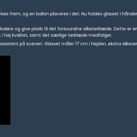
s vises frem, og en ballon placeres i det. Nu holdes glasset i hån
lodere og give plads til det forsvundne silketørklæde. Dette er en 
st i høj kvalitet, samt det særlige tørklæde medfølger.
ssistent på scenen. Glasset måler 17 cm i højden, ekstra silketø