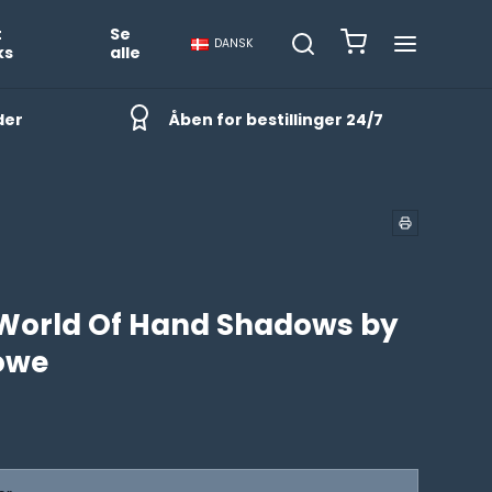
t
Se
DANSK
ks
alle
der
Åben for bestillinger 24/7
World Of Hand Shadows by
owe