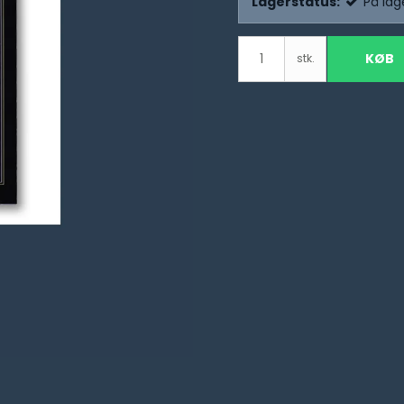
Lagerstatus:
På lag
KØB
stk.