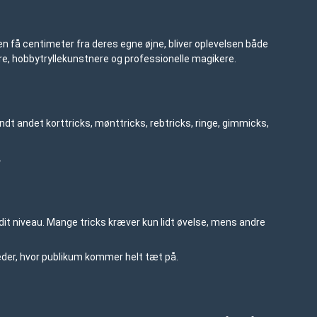
en få centimeter fra deres egne øjne, bliver oplevelsen både
ere, hobbytryllekunstnere og professionelle magikere.
ndt andet korttricks, mønttricks, rebtricks, ringe, gimmicks,
.
l dit niveau. Mange tricks kræver kun lidt øvelse, mens andre
heder, hvor publikum kommer helt tæt på.