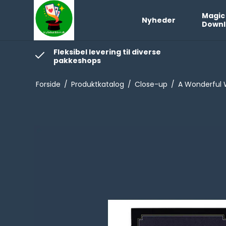
Magic
Nyheder
Downl
Fleksibel levering til diverse
pakkeshops
Forside
/
Produktkatalog
/
Close-up
/
A Wonderful