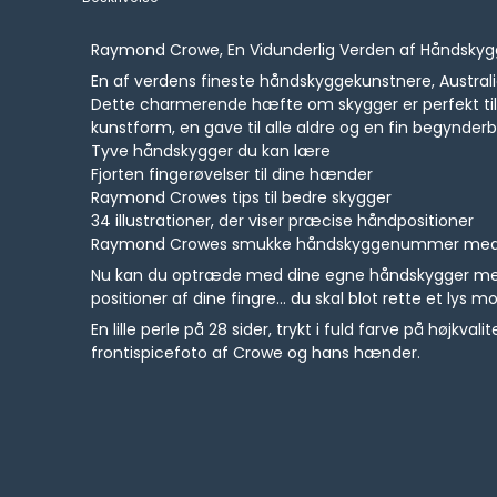
Raymond Crowe, En Vidunderlig Verden af Håndskyg
En af verdens fineste håndskyggekunstnere, Austral
Dette charmerende hæfte om skygger er perfekt til en
kunstform, en gave til alle aldre og en fin begynderb
Tyve håndskygger du kan lære
Fjorten fingerøvelser til dine hænder
Raymond Crowes tips til bedre skygger
34 illustrationer, der viser præcise håndpositioner
Raymond Crowes smukke håndskyggenummer med Louis
Nu kan du optræde med dine egne håndskygger med 
positioner af dine fingre… du skal blot rette et ly
En lille perle på 28 sider, trykt i fuld farve på høj
frontispicefoto af Crowe og hans hænder.