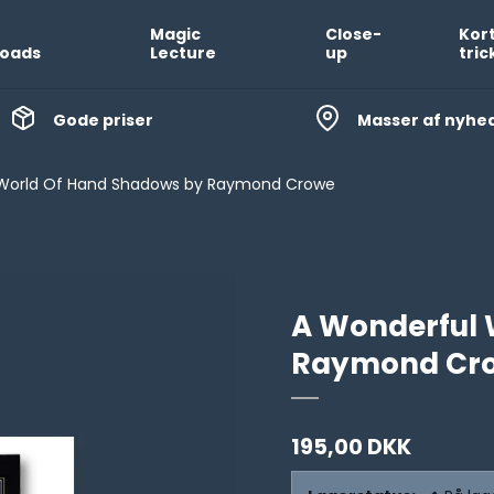
Magic
Close-
Kor
oads
Lecture
up
tric
Gode priser
Masser af nyhe
 World Of Hand Shadows by Raymond Crowe
A Wonderful 
Raymond Cr
195,00 DKK