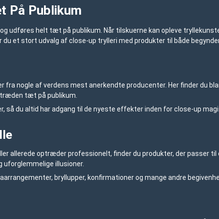
æt På Publikum
 og udføres helt tæt på publikum. Når tilskuerne kan opleve tryllekunst
r du et stort udvalg af close-up trylleri med produkter til både begynd
tter fra nogle af verdens mest anerkendte producenter. Her finder du bla
optræden tæt på publikum.
 så du altid har adgang til de nyeste effekter inden for close-up magi
lle
eller allerede optræder professionelt, finder du produkter, der passer ti
 uforglemmelige illusioner.
, firmaarrangementer, bryllupper, konfirmationer og mange andre begiven