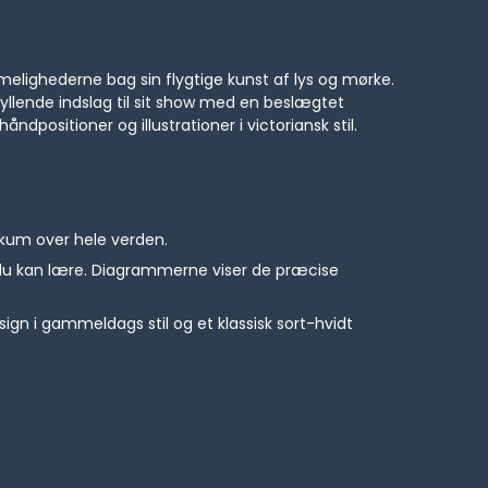
elighederne bag sin flygtige kunst af lys og mørke.
ryllende indslag til sit show med en beslægtet
positioner og illustrationer i victoriansk stil.
kum over hele verden.
du kan lære. Diagrammerne viser de præcise
sign i gammeldags stil og et klassisk sort-hvidt