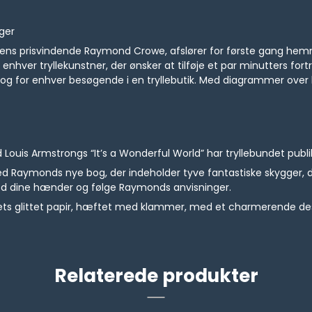
ger
iens prisvindende Raymond Crowe, afslører for første gang hemm
hver tryllekunstner, der ønsker at tilføje et par minutters fort
og for enhver besøgende i en tryllebutik. Med diagrammer over hånd
 Armstrongs “It’s a Wonderful World” har tryllebundet publi
Raymonds nye bog, der indeholder tyve fantastiske skygger, 
s mod dine hænder og følge Raymonds anvisninger.
kvalitets glittet papir, hæftet med klammer, med et charmerende de
Relaterede produkter