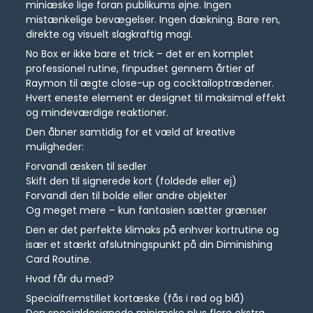
miniæske lige foran publikums øjne. Ingen
mistænkelige bevægelser. Ingen dækning. Bare ren,
direkte og visuelt slagkraftig magi.
No Box er ikke bare et trick – det er en komplet
professionel rutine, finpudset gennem årtier af
Raymon til ægte close-up og cocktailoptrædener.
Hvert eneste element er designet til maksimal effekt
og mindeværdige reaktioner.
Den åbner samtidig for et væld af kreative
muligheder:
Forvandl æsken til sedler
Skift den til signerede kort (foldede eller ej)
Forvandl den til bolde eller andre objekter
Og meget mere – kun fantasien sætter grænser
Den er det perfekte klimaks på enhver kortrutine og
især et stærkt afslutningspunkt på din Diminishing
Card Routine.
Hvad får du med?
Specialfremstillet kortæske (fås i rød og blå)