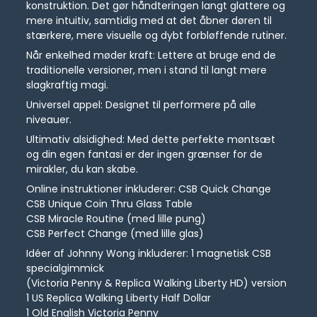
konstruktion. Det gør håndteringen langt glattere og
mere intuitiv, samtidig med at det åbner døren til
stærkere, mere visuelle og dybt forbløffende rutiner.
Når enkelhed møder kraft: Lettere at bruge end de
traditionelle versioner, men i stand til langt mere
slagkraftig magi.
Universel appel: Designet til performere på alle
niveauer.
Ultimativ alsidighed: Med dette perfekte møntsæt
og din egen fantasi er der ingen grænser for de
mirakler, du kan skabe.
Online instruktioner inkluderer: CSB Quick Change
CSB Unique Coin Thru Glass Table
CSB Miracle Routine (med lille pung)
CSB Perfect Change (med lille glas)
Idéer af Johnny Wong inkluderer: 1 magnetisk CSB
specialgimmick
(Victoria Penny & Replica Walking Liberty HD) version
1 US Replica Walking Liberty Half Dollar
1 Old English Victoria Penny