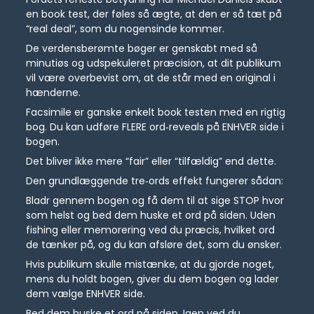
en book test, der føles så ægte, at den er så tæt på
“real deal”, som du nogensinde kommer.
De verdensberømte bøger er genskabt med så
minutiøs og udspekuleret præcision, at dit publikum
vil være overbevist om, at de står med en original i
hænderne.
Facsimile er ganske enkelt book testen med en rigtig
bog. Du kan udføre FLERE ord‑reveals på ENHVER side i
bogen.
Det bliver ikke mere “fair” eller “tilfældig” end dette.
Den grundlæggende tre‑ords effekt fungerer sådan:
Bladr gennem bogen og få dem til at sige STOP hvor
som helst og bed dem huske et ord på siden. Uden
fishing eller memorering ved du præcis, hvilket ord
de tænker på, og du kan afsløre det, som du ønsker.
Hvis publikum skulle mistænke, at du gjorde noget,
mens du holdt bogen, giver du dem bogen og lader
dem vælge ENHVER side.
Bed dem huske et ord på siden. Igen ved du