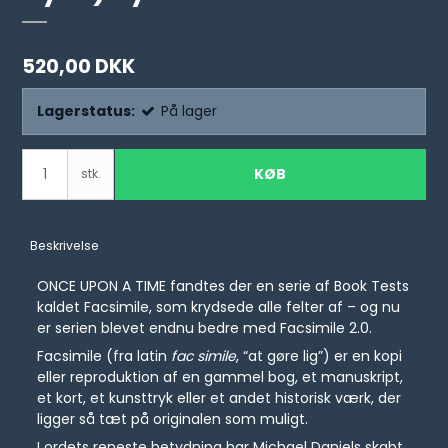
520,00 DKK
Lagerstatus:
På lager
KØB
stk.
Beskrivelse
ONCE UPON A TIME fandtes der en serie af Book Tests
kaldet Facsimile, som krydsede alle felter af – og nu
er serien blevet endnu bedre med Facsimile 2.0.
Facsimile (fra latin
fac simile
, “at gøre lig”) er en kopi
eller reproduktion af en gammel bog, et manuskript,
et kort, et kunsttryk eller et andet historisk værk, der
ligger så tæt på originalen som muligt.
I ordets reneste betydning har Michael Daniels skabt