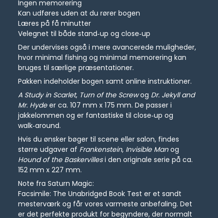
Ingen memorering
Kan udføres uden at du rører bogen
Læres på få minutter
Velegnet til både stand‑up og close‑up
Der undervises også i mere avancerede muligheder,
hvor minimal fishing og minimal memorering kan
bruges til særlige præsentationer.
Pakken indeholder bogen samt online instruktioner.
A Study in Scarlet
,
Turn of the Screw
og
Dr. Jekyll and
Mr. Hyde
er ca. 107 mm x 175 mm. De passer i
jakkelommen og er fantastiske til close‑up og
walk‑around.
Hvis du ønsker bøger til scene eller salon, findes
større udgaver af
Frankenstein
,
Invisible Man
og
Hound of the Baskervilles
i den originale serie på ca.
152 mm x 227 mm.
Note fra Saturn Magic:
Facsimile: The Unabridged Book Test er et sandt
mesterværk og får vores varmeste anbefaling. Det
er det perfekte produkt for begyndere, der normalt