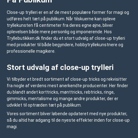
Close-up trylleri er en af de mest populære former for magi og
udføres helt tæt på publikum. Når tilskuerne kan opleve
tryllekunsten få centimeter fra deres egne øjne, bliver
oplevelsen både mere personlig og imponerende. Hos
Tryllebutikken.dk
finder du et stort udvalg af close-up trylleri
med produkter til både begyndere, hobbytryllekunstnere og
professionelle magikere.
Stort udvalg af close-up trylleri
Vi tilbyder et bredt sortiment af close-up tricks og rekvisitter
fra nogle af verdens mest anerkendte producenter. Her finder
du blandt andet
korttricks
,
mønttricks
, rebtricks, ringe,
gimmicks,
mentalisme
og mange andre produkter, der er
udviklet til optræden tæt på publikum.
Vores sortiment bliver løbende opdateret med nye produkter,
så du altid har adgang til de nyeste effekter inden for close-up
magi.