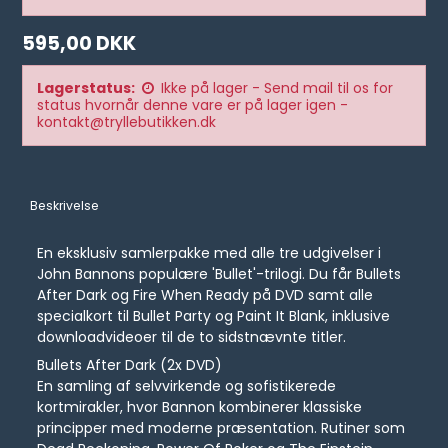
595,00 DKK
Lagerstatus:
Ikke på lager - Send mail til os for
status hvornår denne vare er på lager igen -
kontakt@tryllebutikken.dk
Beskrivelse
En eksklusiv samlerpakke med alle tre udgivelser i
John Bannons populære 'Bullet'-trilogi. Du får Bullets
After Dark og Fire When Ready på DVD samt alle
specialkort til Bullet Party og Paint It Blank, inklusive
downloadvideoer til de to sidstnævnte titler.
Bullets After Dark (2x DVD)
En samling af selvvirkende og sofistikerede
kortmirakler, hvor Bannon kombinerer klassiske
principper med moderne præsentation. Rutiner som